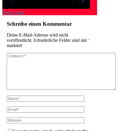
Demo Spiel
Schreibe einen Kommentar
Deine E-Mail-Adresse wird nicht
veröffentlicht.
Erforderliche Felder sind mit
*
markiert