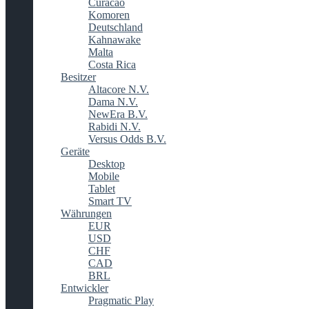
Curacao
Komoren
Deutschland
Kahnawake
Malta
Costa Rica
Besitzer
Altacore N.V.
Dama N.V.
NewEra B.V.
Rabidi N.V.
Versus Odds B.V.
Geräte
Desktop
Mobile
Tablet
Smart TV
Währungen
EUR
USD
CHF
CAD
BRL
Entwickler
Pragmatic Play