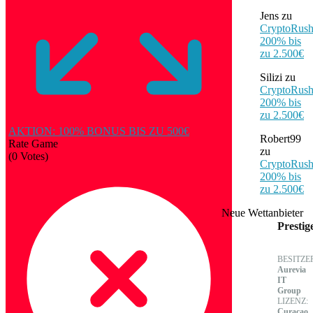
Jens
zu
CryptoRush
200% bis
zu 2.500€
Silizi
zu
CryptoRush
200% bis
zu 2.500€
AKTION: 100% BONUS BIS ZU 500€
Robert99
Rate Game
zu
(
0
Votes)
CryptoRush
200% bis
zu 2.500€
Neue Wettanbieter
Prestig
BESITZE
Aurevia
IT
Group
LIZENZ:
Curacao