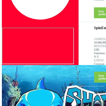
Jetzt
spiele
SpinEm
JAHRES
10.000.00
BESITZE
GBL
Solutions
N.V.
LIZENZ:
Curacao
Jetzt
spiele
SpinBe
JAHRES