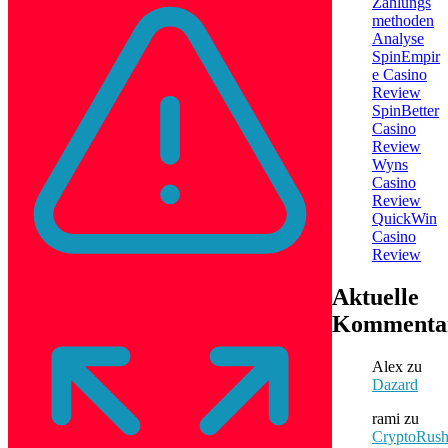
Zahlungs
methoden
Analyse
SpinEmpir
e Casino
Review
SpinBetter
Casino
Review
Wyns
Casino
Review
QuickWin
Casino
Review
Aktuelle
Kommenta
Alex
zu
Dazard
rami
zu
CryptoRus