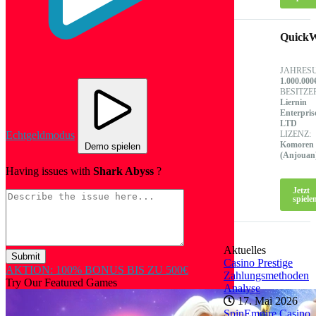
Quick
JAHRES
1.000.000
BESITZE
Liernin
Enterpris
LTD
LIZENZ:
Echtgeldmodus
Komoren
Demo spielen
(Anjouan
Having issues with
Shark Abyss
?
Jetzt
spiele
Aktuelles
Submit
Casino Prestige
AKTION: 100% BONUS BIS ZU 500€
Zahlungsmethoden
Try Our Featured Games
Analyse
17. Mai 2026
SpinEmpire Casino