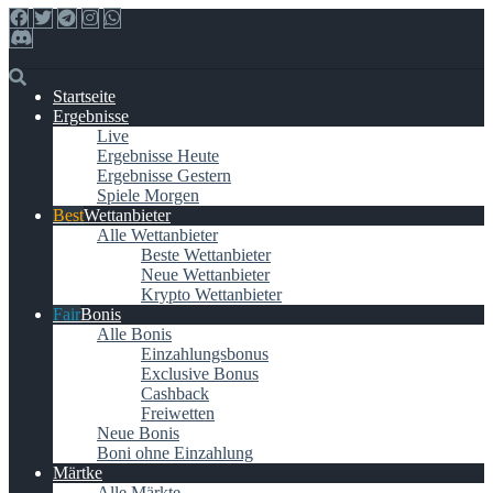
Startseite
Ergebnisse
Live
Ergebnisse Heute
Ergebnisse Gestern
Spiele Morgen
Wettanbieter
Alle Wettanbieter
Beste Wettanbieter
Neue Wettanbieter
Krypto Wettanbieter
Bonis
Alle Bonis
Einzahlungsbonus
Exclusive Bonus
Cashback
Freiwetten
Neue Bonis
Boni ohne Einzahlung
Märtke
Alle Märkte