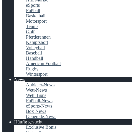
eSports
Fußball
Basketball
Motorsport
Tennis
Golf
Pferderennen
Kampfsport
Volleyball
Baseball
Handball
American Football
Rugby
Wintersport
News
Anbieter-News
Wett-News
Wett-Tipps
Fußball-News
eSports-News
Box-News
Generelle-News
Häufig gesucht
Exclusive Bonis