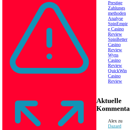
Prestige
Zahlungs
methoden
Analyse
SpinEmpir
e Casino
Review
SpinBetter
Casino
Review
Wyns
Casino
Review
QuickWin
Casino
Review
Aktuelle
Kommenta
Alex
zu
Dazard