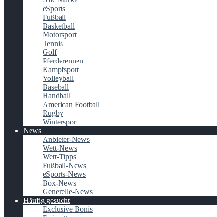
eSports
Fußball
Basketball
Motorsport
Tennis
Golf
Pferderennen
Kampfsport
Volleyball
Baseball
Handball
American Football
Rugby
Wintersport
News
Anbieter-News
Wett-News
Wett-Tipps
Fußball-News
eSports-News
Box-News
Generelle-News
Häufig gesucht
Exclusive Bonis