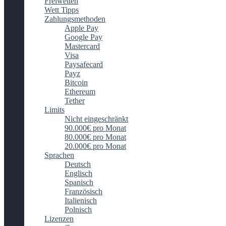
Freiwetten
Wett Tipps
Zahlungsmethoden
Apple Pay
Google Pay
Mastercard
Visa
Paysafecard
Payz
Bitcoin
Ethereum
Tether
Limits
Nicht eingeschränkt
90.000€ pro Monat
80.000€ pro Monat
20.000€ pro Monat
Sprachen
Deutsch
Englisch
Spanisch
Französisch
Italienisch
Polnisch
Lizenzen