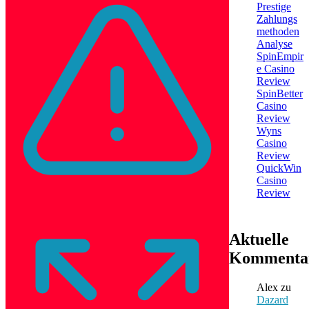
Prestige
Zahlungs
methoden
Analyse
SpinEmpir
e Casino
Review
SpinBetter
Casino
Review
Wyns
Casino
Review
QuickWin
Casino
Review
Aktuelle
Kommenta
Alex
zu
Dazard