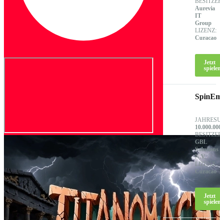
BESITZE
Aurevia
IT
Group
LIZENZ:
Curacao
Jetzt
spiele
SpinEm
JAHRES
10.000.00
BESITZE
GBL
Solutions
N.V.
LIZENZ:
Curacao
Jetzt
spiele