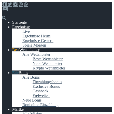
Startseite
Ergebnisse
Live
Ergebnisse Heute
Ergebnisse Gestern
Spiele Morgen
Wettanbieter
Alle Wettanbieter
Beste Wettanbieter
Neue Wettanbieter
Krypto Wettanbieter
Bonis
Alle Bonis
Einzahlungsbonus
Exclusive Bonus
Cashback
Freiwetten
Neue Bonis
Boni ohne Einzahlung
Märtke
Alle Märkte