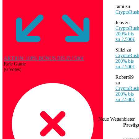
rami
zu
CryptoRus
Jens
zu
CryptoRush
200% bis
zu 2.500€
Silizi
zu
CryptoRush
AKTION: 100% BONUS BIS ZU 500€
200% bis
Rate Game
zu 2.500€
(
0
Votes)
Robert99
zu
CryptoRush
200% bis
zu 2.500€
Neue Wettanbieter
Prestig