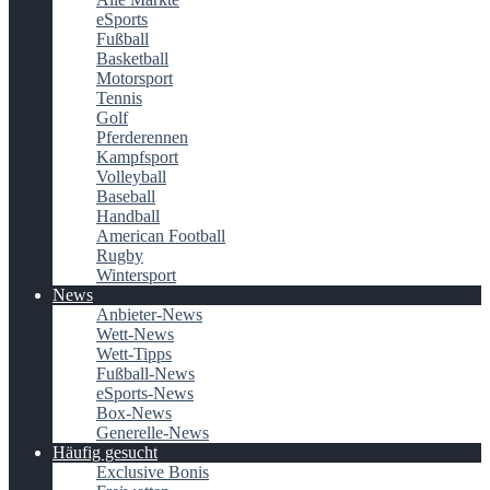
eSports
Fußball
Basketball
Motorsport
Tennis
Golf
Pferderennen
Kampfsport
Volleyball
Baseball
Handball
American Football
Rugby
Wintersport
News
Anbieter-News
Wett-News
Wett-Tipps
Fußball-News
eSports-News
Box-News
Generelle-News
Häufig gesucht
Exclusive Bonis