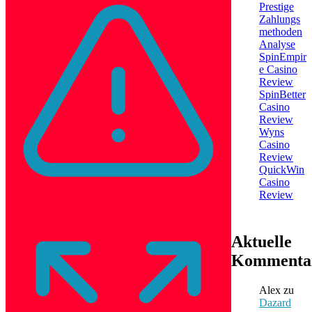
Prestige
Zahlungs
methoden
Analyse
SpinEmpir
e Casino
Review
SpinBetter
Casino
Review
Wyns
Casino
Review
QuickWin
Casino
Review
Aktuelle
Kommenta
Alex
zu
Dazard