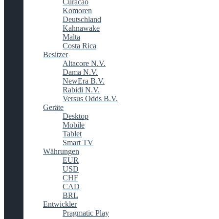
Curacao
Komoren
Deutschland
Kahnawake
Malta
Costa Rica
Besitzer
Altacore N.V.
Dama N.V.
NewEra B.V.
Rabidi N.V.
Versus Odds B.V.
Geräte
Desktop
Mobile
Tablet
Smart TV
Währungen
EUR
USD
CHF
CAD
BRL
Entwickler
Pragmatic Play