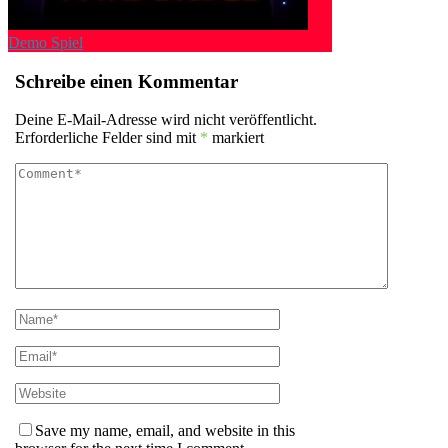
Demo Spiel
Schreibe einen Kommentar
Deine E-Mail-Adresse wird nicht veröffentlicht.
Erforderliche Felder sind mit
*
markiert
Save my name, email, and website in this