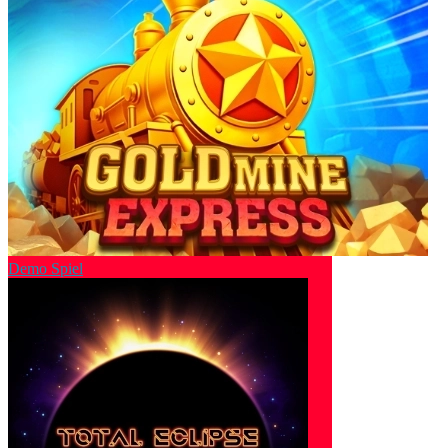
Demo Spiel