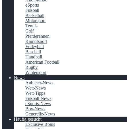
eSports
Fußball
Basketball
Motorsport
Tennis
Golf
Pferderennen
Kampfsport
Volleyball
Baseball
Handball
American Football
Rugby
Wintersport
News
Anbieter-News
Wett-News
Wett-Tipps
Fußball-News
eSports-News
Box-News
Generelle-News
Häufig gesucht
Exclusive Bonis