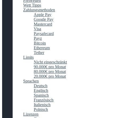
Freiwetten
Wett Tipps
Zahlungsmethoden
Apple Pay
Google Pay
Mastercard
Visa
Paysafecard
Payz
Bitcoin
Ethereum
Tether
Limits
Nicht eingeschränkt
90.000€ pro Monat
80.000€ pro Monat
20.000€ pro Monat
Sprachen
Deutsch
Englisch
Spanisch
Französisch
Italienisch
Polnisch
Lizenzen