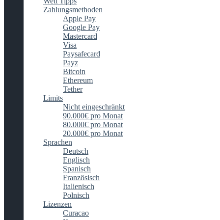
Wett Tipps
Zahlungsmethoden
Apple Pay
Google Pay
Mastercard
Visa
Paysafecard
Payz
Bitcoin
Ethereum
Tether
Limits
Nicht eingeschränkt
90.000€ pro Monat
80.000€ pro Monat
20.000€ pro Monat
Sprachen
Deutsch
Englisch
Spanisch
Französisch
Italienisch
Polnisch
Lizenzen
Curacao