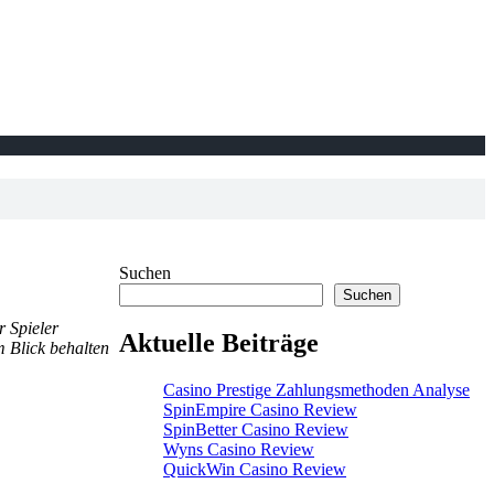
Suchen
Suchen
r Spieler
Aktuelle Beiträge
m Blick behalten
Casino Prestige Zahlungsmethoden Analyse
SpinEmpire Casino Review
SpinBetter Casino Review
Wyns Casino Review
QuickWin Casino Review