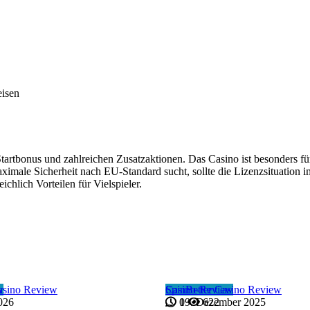
eisen
Startbonus und zahlreichen Zusatzaktionen. Das Casino ist besonders fü
imale Sicherheit nach EU-Standard sucht, sollte die Lizenzsituation i
chlich Vorteilen für Vielspieler.
w
asino Review
Casino-Review
SpinBetter Casino Review
026
19. Dezember 2025
0
622