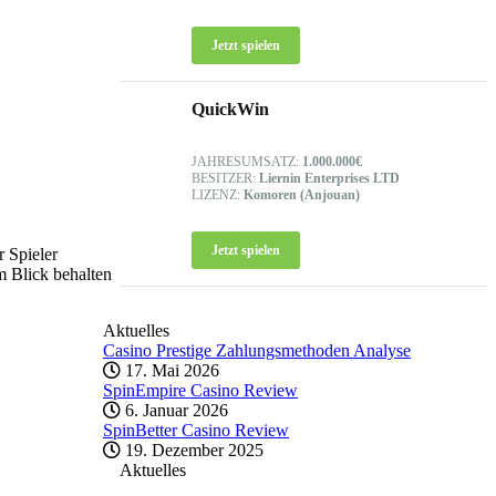
Jetzt spielen
QuickWin
JAHRESUMSATZ:
1.000.000€
BESITZER:
Liernin Enterprises LTD
LIZENZ:
Komoren (Anjouan)
Jetzt spielen
r Spieler
m Blick behalten
Aktuelles
Casino Prestige Zahlungsmethoden Analyse
17. Mai 2026
SpinEmpire Casino Review
6. Januar 2026
SpinBetter Casino Review
19. Dezember 2025
Aktuelles