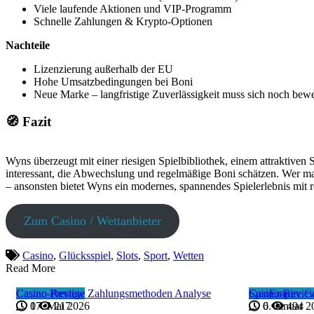
Viele laufende Aktionen und VIP-Programm
Schnelle Zahlungen & Krypto-Optionen
Nachteile
Lizenzierung außerhalb der EU
Hohe Umsatzbedingungen bei Boni
Neue Marke – langfristige Zuverlässigkeit muss sich noch bew
🧭
Fazit
Wyns überzeugt mit einer riesigen Spielbibliothek, einem attraktiven 
interessant, die Abwechslung und regelmäßige Boni schätzen. Wer max
– ansonsten bietet Wyns ein modernes, spannendes Spielerlebnis mit rei
Zum Casino / Wettanbieter
Casino
,
Glücksspiel
,
Slots
,
Sport
,
Wetten
Read More
Casino-Review
Casino Prestige Zahlungsmethoden Analyse
Casino-Revie
SpinEmpire C
17. Mai 2026
0
217
6. Januar 2
0
494