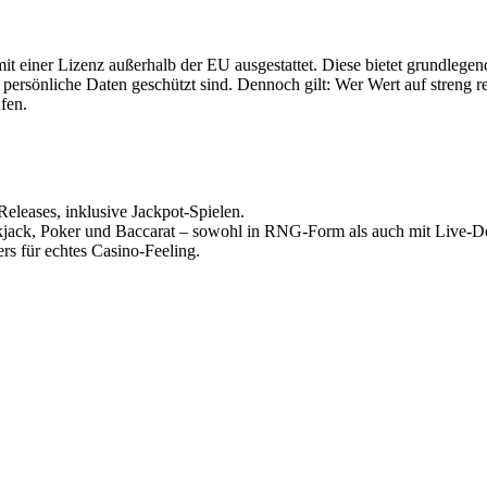
mit einer Lizenz außerhalb der EU ausgestattet. Diese bietet grundlegen
ersönliche Daten geschützt sind. Dennoch gilt: Wer Wert auf streng re
fen.
Releases, inklusive Jackpot-Spielen.
ckjack, Poker und Baccarat – sowohl in RNG-Form als auch mit Live-De
rs für echtes Casino-Feeling.