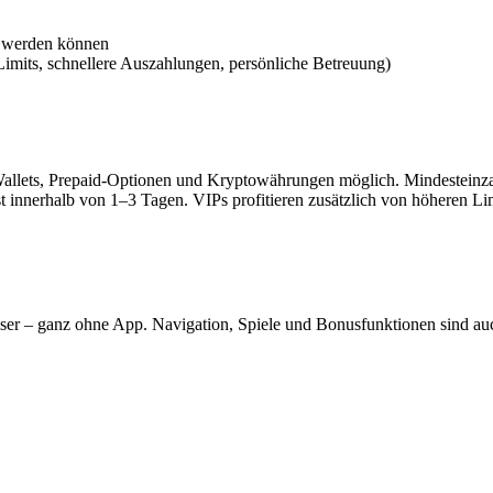
t werden können
imits, schnellere Auszahlungen, persönliche Betreuung)
llets, Prepaid-Optionen und Kryptowährungen möglich. Mindesteinzah
st innerhalb von 1–3 Tagen. VIPs profitieren zusätzlich von höheren Li
owser – ganz ohne App. Navigation, Spiele und Bonusfunktionen sind a