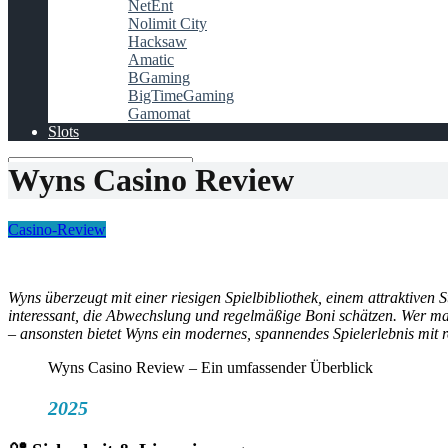
NetEnt
Nolimit City
Hacksaw
Amatic
BGaming
BigTimeGaming
Gamomat
Slots
Wyns Casino Review
Casino-Review
Wyns überzeugt mit einer riesigen Spielbibliothek, einem attraktiven 
interessant, die Abwechslung und regelmäßige Boni schätzen. Wer max
– ansonsten bietet Wyns ein modernes, spannendes Spielerlebnis mit rei
Wyns Casino Review – Ein umfassender Überblick
2025