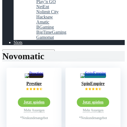
Play’n GO
NetEnt
Nolimit City
Hacksaw
Amatic
BGaming
BigTimeGaming
Gamomat
Slots
Novomatic
Prestige
SpinEmpire
Jetzt spielen
Jetzt spielen
Mehr Anzeigen
Mehr Anzeigen
*Neukundenangebot
*Neukundenangebot