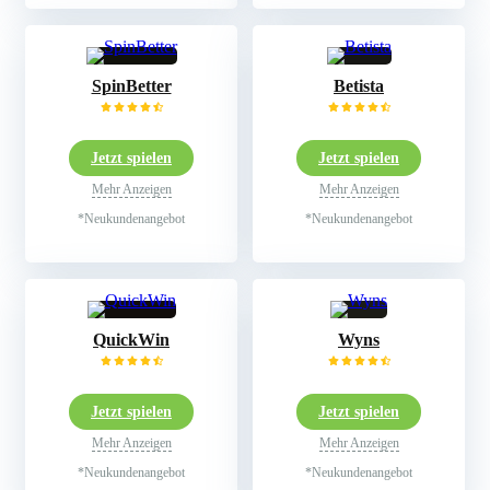
SpinBetter
Betista
Jetzt spielen
Jetzt spielen
Mehr Anzeigen
Mehr Anzeigen
*Neukundenangebot
*Neukundenangebot
QuickWin
Wyns
Jetzt spielen
Jetzt spielen
Mehr Anzeigen
Mehr Anzeigen
*Neukundenangebot
*Neukundenangebot