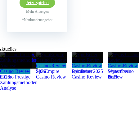
Jetzt spielen
Mehr Anzeigen
*Neukundenangebot
ktuelles
Casino-Review
6. Januar
Casino-Review
19.
Casino-Review
30.
Casino-Review
17. Mai
2026
SpinEmpire
Dezember 2025
SpinBetter
September
Wyns Casino
2026
Casino Prestige
Casino Review
Casino Review
2025
Review
Zahlungsmethoden
Analyse