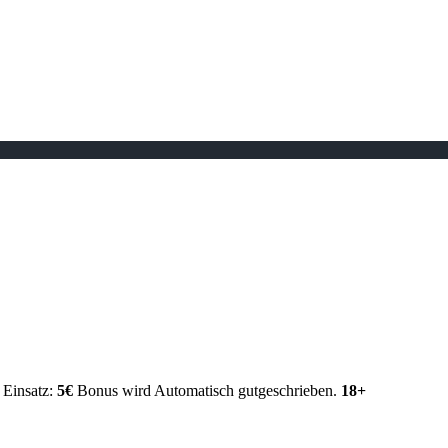
 Einsatz:
5€
Bonus wird Automatisch gutgeschrieben.
18+