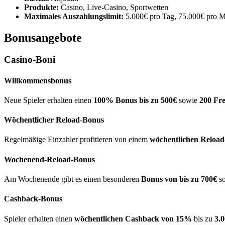
Produkte:
Casino, Live-Casino, Sportwetten
Maximales Auszahlungslimit:
5.000€ pro Tag, 75.000€ pro 
Bonusangebote
Casino-Boni
Willkommensbonus
Neue Spieler erhalten einen
100% Bonus bis zu 500€
sowie
200 Fre
Wöchentlicher Reload-Bonus
Regelmäßige Einzahler profitieren von einem
wöchentlichen Reload-
Wochenend-Reload-Bonus
Am Wochenende gibt es einen besonderen
Bonus von bis zu 700€
s
Cashback-Bonus
Spieler erhalten einen
wöchentlichen Cashback von 15%
bis zu
3.