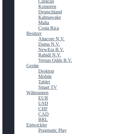
Curacao
Komoren
Deutschland
Kahnawake
Malta
Costa Rica
Besitzer
Altacore N.V.
Dama N.V.
NewEra B.V.
Rabidi N.V.
Versus Odds B.V.
Geräte
Desktop
Mobile
Tablet
Smart TV
Währungen
EUR
USD
CHF
CAD
BRL
Entwickler
Pragmatic Play