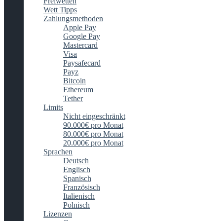
Freiwetten
Wett Tipps
Zahlungsmethoden
Apple Pay
Google Pay
Mastercard
Visa
Paysafecard
Payz
Bitcoin
Ethereum
Tether
Limits
Nicht eingeschränkt
90.000€ pro Monat
80.000€ pro Monat
20.000€ pro Monat
Sprachen
Deutsch
Englisch
Spanisch
Französisch
Italienisch
Polnisch
Lizenzen