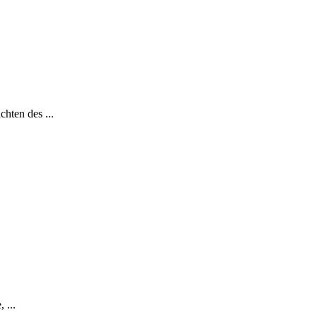
hten des ...
 ...