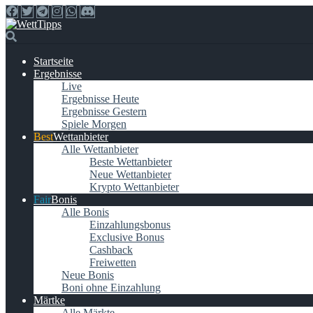
Startseite
Ergebnisse
Live
Ergebnisse Heute
Ergebnisse Gestern
Spiele Morgen
Wettanbieter
Alle Wettanbieter
Beste Wettanbieter
Neue Wettanbieter
Krypto Wettanbieter
Bonis
Alle Bonis
Einzahlungsbonus
Exclusive Bonus
Cashback
Freiwetten
Neue Bonis
Boni ohne Einzahlung
Märtke
Alle Märkte