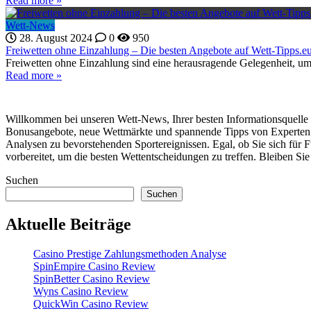
Read more »
Wett-News
28. August 2024
0
950
Freiwetten ohne Einzahlung – Die besten Angebote auf Wett-Tipps.e
Freiwetten ohne Einzahlung sind eine herausragende Gelegenheit, um 
Read more »
Willkommen bei unseren Wett-News, Ihrer besten Informationsquelle f
Bonusangebote, neue Wettmärkte und spannende Tipps von Experten. 
Analysen zu bevorstehenden Sportereignissen. Egal, ob Sie sich für F
vorbereitet, um die besten Wettentscheidungen zu treffen. Bleiben Si
Suchen
Suchen
Aktuelle Beiträge
Casino Prestige Zahlungsmethoden Analyse
SpinEmpire Casino Review
SpinBetter Casino Review
Wyns Casino Review
QuickWin Casino Review