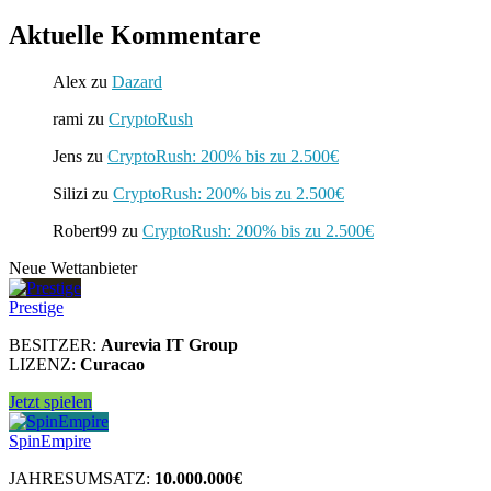
Aktuelle Kommentare
Alex
zu
Dazard
rami
zu
CryptoRush
Jens
zu
CryptoRush: 200% bis zu 2.500€
Silizi
zu
CryptoRush: 200% bis zu 2.500€
Robert99
zu
CryptoRush: 200% bis zu 2.500€
Neue Wettanbieter
Prestige
BESITZER:
Aurevia IT Group
LIZENZ:
Curacao
Jetzt spielen
SpinEmpire
JAHRESUMSATZ:
10.000.000€