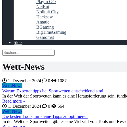
Play’n GO
NetEnt
Nolimit City
Hacksaw
Amatic
BGaming
BigTimeGaming
Gamomat
Slots
Wett-News
1. Dezember 2024
0
1087
Wett-News
Warum Expertentipps bei Sportwetten entscheidend sind
In der Welt der Sportwetten kann es eine Herausforderung sein, fundi
Read more »
1. Dezember 2024
0
564
Wett-News
Die besten Tools, um deine Tipps zu optimieren
In der Welt der Sportwetten gibt es eine Vielzahl von Tools und Ressou
Read more »