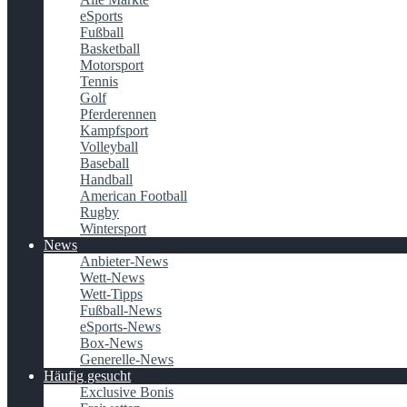
eSports
Fußball
Basketball
Motorsport
Tennis
Golf
Pferderennen
Kampfsport
Volleyball
Baseball
Handball
American Football
Rugby
Wintersport
News
Anbieter-News
Wett-News
Wett-Tipps
Fußball-News
eSports-News
Box-News
Generelle-News
Häufig gesucht
Exclusive Bonis