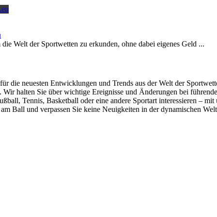
u
die Welt der Sportwetten zu erkunden, ohne dabei eigenes Geld ...
ür die neuesten Entwicklungen und Trends aus der Welt der Sportwette
Wir halten Sie über wichtige Ereignisse und Änderungen bei führende
ußball, Tennis, Basketball oder eine andere Sportart interessieren – mi
e am Ball und verpassen Sie keine Neuigkeiten in der dynamischen Welt