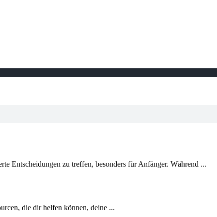
erte Entscheidungen zu treffen, besonders für Anfänger. Während ...
rcen, die dir helfen können, deine ...