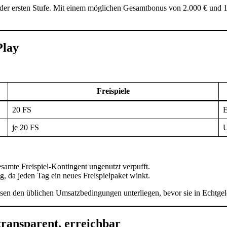
der ersten Stufe. Mit einem möglichen Gesamtbonus von 2.000 € und 1
Play
Freispiele
20 FS
E
je 20 FS
U
esamte Freispiel-Kontingent ungenutzt verpufft.
g, da jeden Tag ein neues Freispielpaket winkt.
üssen den üblichen Umsatzbedingungen unterliegen, bevor sie in Echt
transparent, erreichbar