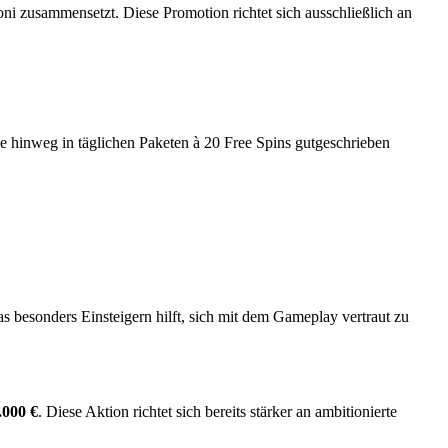
i zusammensetzt. Diese Promotion richtet sich ausschließlich an
ge hinweg in täglichen Paketen à 20 Free Spins gutgeschrieben
s besonders Einsteigern hilft, sich mit dem Gameplay vertraut zu
.000 €
. Diese Aktion richtet sich bereits stärker an ambitionierte