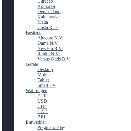
Curacao
Komoren
Deutschland
Kahnawake
Malta
Costa Rica
Besitzer
Altacore N.V.
Dama N.V.
NewEra B.V.
Rabidi N.V.
Versus Odds B.V.
Geräte
Desktop
Mobile
Tablet
Smart TV
Währungen
EUR
USD
CHF
CAD
BRL
Entwickler
Pragmatic Play