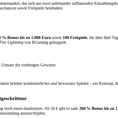
ommenspaket, das sich aus zwei aufeinander aufbauenden Einzahlungsbon
nuschancen sowie Freispiele beinhalten.
0 %-Bonus bis zu 1.000 Euro
sowie
100 Freispiele
, die über fünf Ta
Fire Lightning
von BGaming gekoppelt.
m Umsatz der vorherigen Gewinne
dern belohnt kontinuierliches und bewusstes Spielen – ein Konzept, da
tgeschrittene
g noch einen draufsetzen. Ab 50 € gibt es satte
200 % Bonus bis zu 1
 Bonusumfang auszuschöpfen.