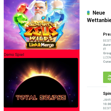
Neue
Wettanbie
Pre
BESI
Aure
IT
Grou
Demo Spiel
LIZEN
Cura
Je
sp
Spi
JAHR
10.0
BESI