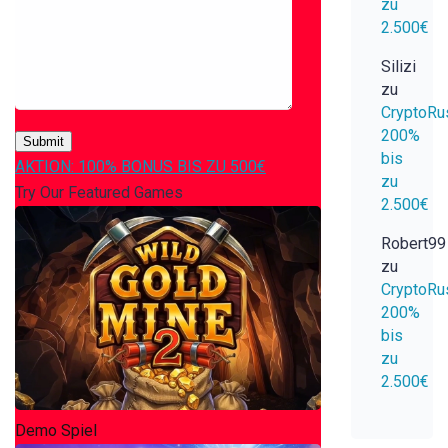
zu
2.500€
Silizi
zu
CryptoRu
200%
Submit
bis
AKTION: 100% BONUS BIS ZU 500€
zu
Try Our Featured Games
2.500€
Robert99
zu
CryptoRu
200%
bis
zu
2.500€
Demo Spiel