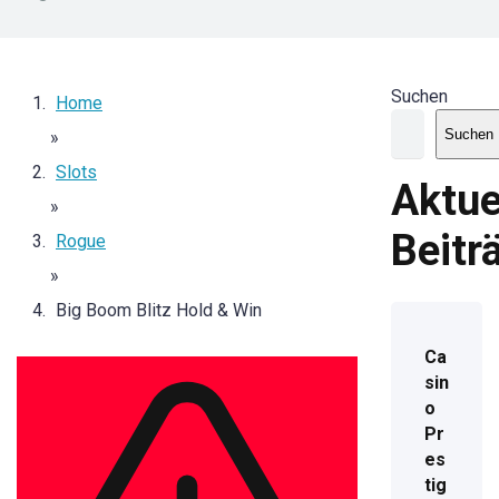
Suchen
Home
Suchen
»
Slots
Aktue
»
Beitr
Rogue
»
Big Boom Blitz Hold & Win
Ca
sin
o
Pr
es
tig