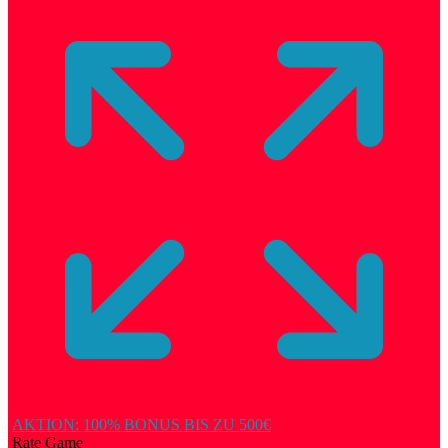
AKTION: 100% BONUS BIS ZU 500€
Rate Game