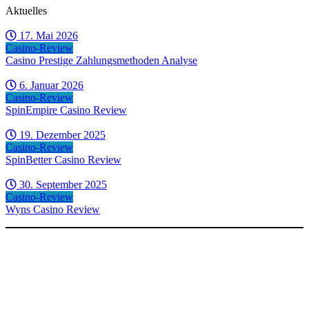
Aktuelles
17. Mai 2026
Casino-Review
Casino Prestige Zahlungsmethoden Analyse
6. Januar 2026
Casino-Review
SpinEmpire Casino Review
19. Dezember 2025
Casino-Review
SpinBetter Casino Review
30. September 2025
Casino-Review
Wyns Casino Review