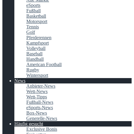
eSports
Fußball
Basketball
Motorsport
Tennis
Golf
Pferderennen
Kampfsport
Volleyball
Baseball
Handball
American Football
Rugby
Wintersport
News
Anbieter-News
Wett-News
Wett-Tipps
Fußball-News
eSports-News
Box-News
Generelle-News
Häufig gesucht
Exclusive Bonis