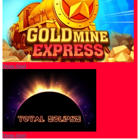
Demo Spiel
Demo Spiel