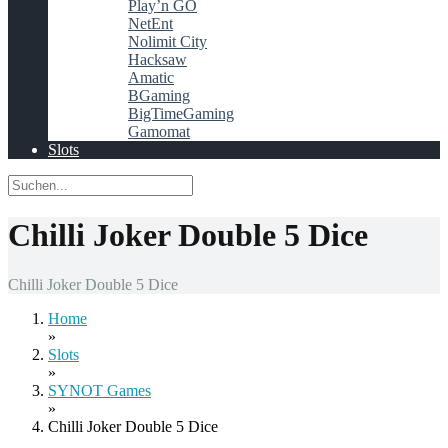
Play’n GO
NetEnt
Nolimit City
Hacksaw
Amatic
BGaming
BigTimeGaming
Gamomat
Slots
Chilli Joker Double 5 Dice
Chilli Joker Double 5 Dice
Home
»
Slots
»
SYNOT Games
»
Chilli Joker Double 5 Dice