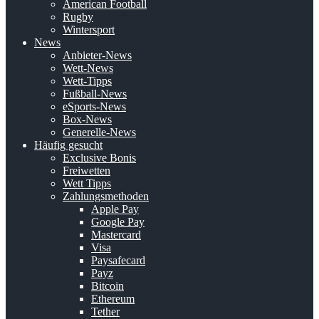
American Football
Rugby
Wintersport
News
Anbieter-News
Wett-News
Wett-Tipps
Fußball-News
eSports-News
Box-News
Generelle-News
Häufig gesucht
Exclusive Bonis
Freiwetten
Wett Tipps
Zahlungsmethoden
Apple Pay
Google Pay
Mastercard
Visa
Paysafecard
Payz
Bitcoin
Ethereum
Tether