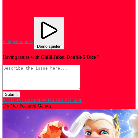
Echtgeldmodus
Demo spielen
Having issues with
Chilli Joker Double 5 Dice
?
Submit
AKTION: 100% BONUS BIS ZU 500€
Try Our Featured Games