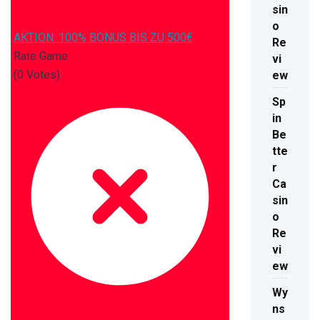
sin
o
AKTION: 100% BONUS BIS ZU 500€
Re
Rate Game
vi
(
0
Votes)
ew
Sp
in
Be
tte
r
Ca
sin
o
Re
vi
ew
Wy
ns