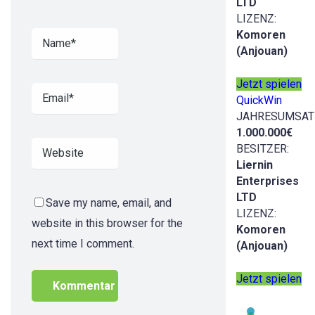
LTD
LIZENZ:
Komoren
(Anjouan)
Jetzt spielen
QuickWin
JAHRESUMSAT
1.000.000€
BESITZER:
Liernin
Enterprises
LTD
Save my name, email, and
LIZENZ:
website in this browser for the
Komoren
next time I comment.
(Anjouan)
Jetzt spielen