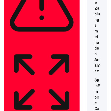
e
Za
hlu
ng
s
m
et
ho
de
n
An
aly
se
Sp
inE
m
pir
e
Ca