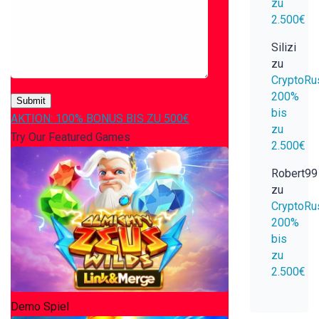
zu
2.500€
Silizi
zu
CryptoRu
200%
Submit
bis
AKTION: 100% BONUS BIS ZU 500€
zu
Try Our Featured Games
2.500€
Robert99
zu
CryptoRu
200%
bis
zu
2.500€
Demo Spiel