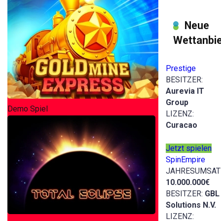
Neue
Wettanbie
Prestige
BESITZER:
Aurevia IT
Group
Demo Spiel
LIZENZ:
Curacao
Jetzt spielen
SpinEmpire
JAHRESUMSAT
10.000.000€
BESITZER:
GBL
Solutions N.V.
LIZENZ: