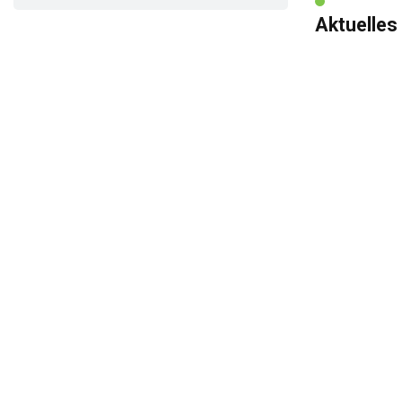
Aktuelles