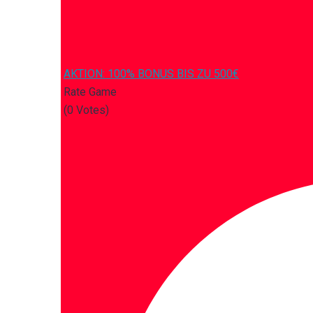
AKTION: 100% BONUS BIS ZU 500€
Rate Game
(
0
Votes)