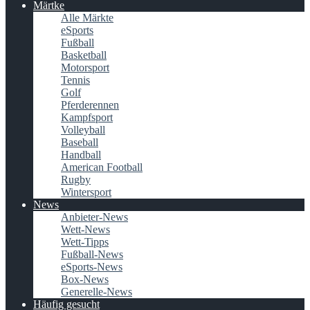
Märtke
Alle Märkte
eSports
Fußball
Basketball
Motorsport
Tennis
Golf
Pferderennen
Kampfsport
Volleyball
Baseball
Handball
American Football
Rugby
Wintersport
News
Anbieter-News
Wett-News
Wett-Tipps
Fußball-News
eSports-News
Box-News
Generelle-News
Häufig gesucht