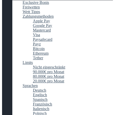
Exclusive Bonis
Freiwetten
Wett Tipps
Zahlungsmethoden
Apple Pay
Google Pay
Mastercard
Visa
Paysafecard
Payz
Bitcoin
Ethereum
Tether
Limits
Nicht eingeschränkt
90.000€ pro Monat
80.000€ pro Monat
20.000€ pro Monat
Sprachen
Deutsch
Englisch
Spanisch
Französisch
Italienisch
Polnisch