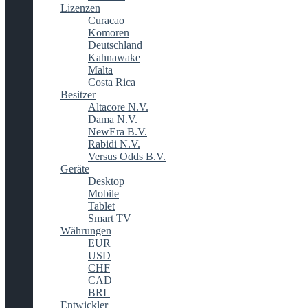
Lizenzen
Curacao
Komoren
Deutschland
Kahnawake
Malta
Costa Rica
Besitzer
Altacore N.V.
Dama N.V.
NewEra B.V.
Rabidi N.V.
Versus Odds B.V.
Geräte
Desktop
Mobile
Tablet
Smart TV
Währungen
EUR
USD
CHF
CAD
BRL
Entwickler