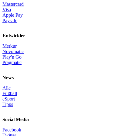
Mastercard
Visa
Apple Pay
Paysafe
Entwickler
Merkur
Novomatic
Play'n Go
Pragmatic
News
Alle
Fußball
eSport
Tipps
Social Media
Facebook
Twitter