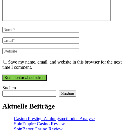
Save my name, email, and website in this browser for the next
time I comment.
Suchen
Suchen
Aktuelle Beiträge
Casino Prestige Zahlungsmethoden Analyse
SpinEmpire Casino Review
SpinBetter Casino Review