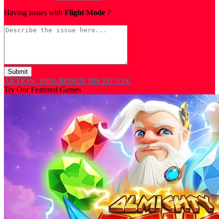
Having issues with
Flight Mode
?
Submit
AKTION: 100% BONUS BIS ZU 500€
Try Our Featured Games