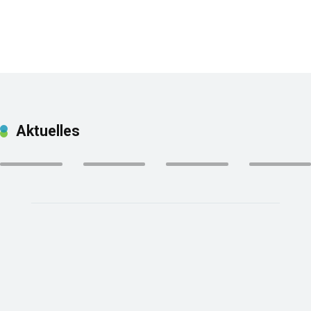
Casino-
Review
Casino-
Casino-
Casino-
Review
Review
Review
Casino
Prestige
SpinEmpire
SpinBetter
Wyns
Zahlungsmethoden
Casino
Casino
Casin
Aktuelles
Analyse
Review
Review
Revie