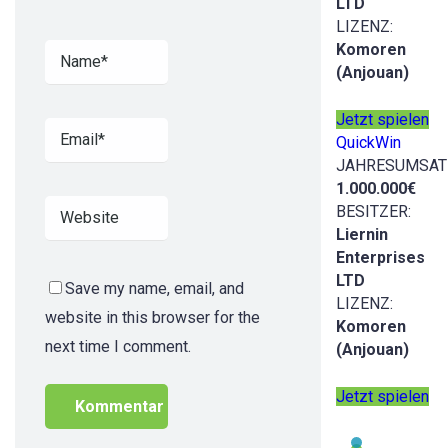
LTD
LIZENZ:
Komoren
(Anjouan)
Jetzt spielen
QuickWin
JAHRESUMSAT
1.000.000€
BESITZER:
Liernin
Enterprises
LTD
Save my name, email, and
LIZENZ:
website in this browser for the
Komoren
next time I comment.
(Anjouan)
Jetzt spielen