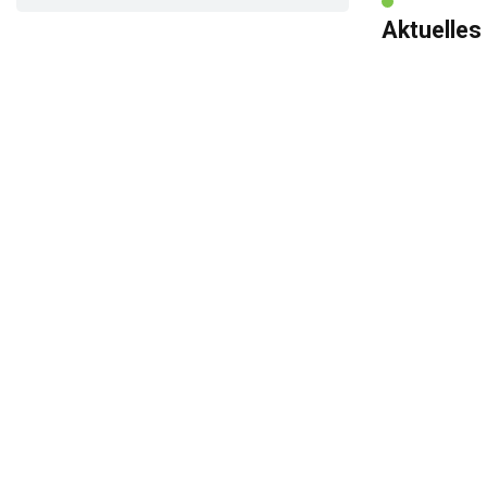
Aktuelles