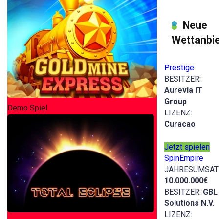
Neue
Wettanbie
Prestige
BESITZER:
Aurevia IT
Group
Demo Spiel
LIZENZ:
Curacao
Jetzt spielen
SpinEmpire
JAHRESUMSAT
10.000.000€
BESITZER:
GBL
Solutions N.V.
LIZENZ: