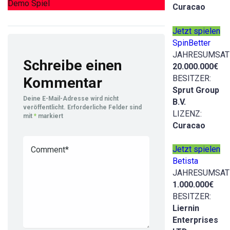
Demo Spiel
Curacao
Jetzt spielen
SpinBetter
JAHRESUMSAT
Schreibe einen
20.000.000€
BESITZER:
Kommentar
Sprut Group
Deine E-Mail-Adresse wird nicht
B.V.
veröffentlicht.
Erforderliche Felder sind
LIZENZ:
mit
*
markiert
Curacao
Jetzt spielen
Betista
JAHRESUMSAT
1.000.000€
BESITZER:
Liernin
Enterprises