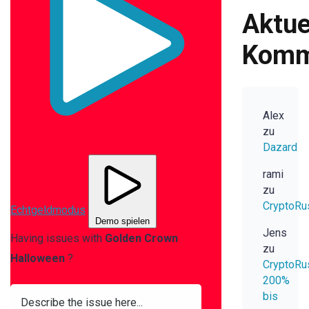
Aktue
Komm
Alex
zu
Dazard
rami
zu
CryptoRu
Echtgeldmodus
Demo spielen
Jens
Having issues with
Golden Crown
zu
Halloween
?
CryptoRu
200%
bis