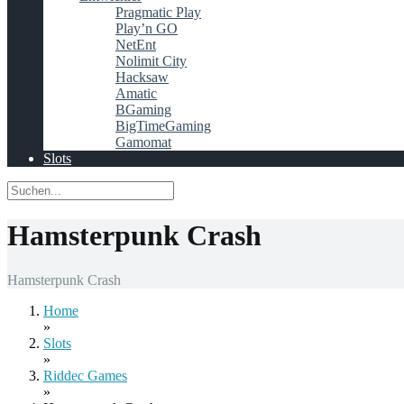
Pragmatic Play
Play’n GO
NetEnt
Nolimit City
Hacksaw
Amatic
BGaming
BigTimeGaming
Gamomat
Slots
Hamsterpunk Crash
Hamsterpunk Crash
Home
»
Slots
»
Riddec Games
»