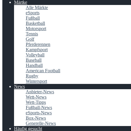
Märtke
Alle Märkte
eSports
Fußball
Basketball
Motorsport
Tennis
Golf
Pferderennen
Kampfsport
Volleyball
Baseball
Handball
American Football
Rugby
Wintersport
News
Anbieter-News
Wett-News
Wett-Tipps
Fußball-News
eSports-News
Box-News
Generelle-News
Häufig gesucht