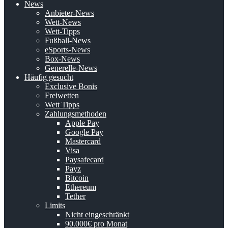
News
Anbieter-News
Wett-News
Wett-Tipps
Fußball-News
eSports-News
Box-News
Generelle-News
Häufig gesucht
Exclusive Bonis
Freiwetten
Wett Tipps
Zahlungsmethoden
Apple Pay
Google Pay
Mastercard
Visa
Paysafecard
Payz
Bitcoin
Ethereum
Tether
Limits
Nicht eingeschränkt
90.000€ pro Monat