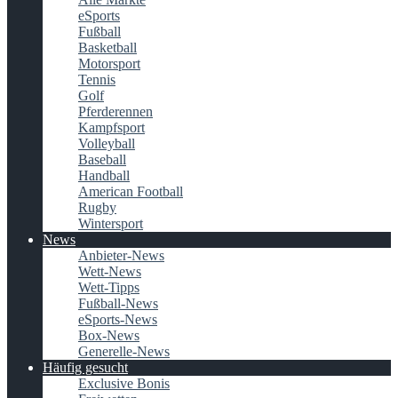
eSports
Fußball
Basketball
Motorsport
Tennis
Golf
Pferderennen
Kampfsport
Volleyball
Baseball
Handball
American Football
Rugby
Wintersport
News
Anbieter-News
Wett-News
Wett-Tipps
Fußball-News
eSports-News
Box-News
Generelle-News
Häufig gesucht
Exclusive Bonis