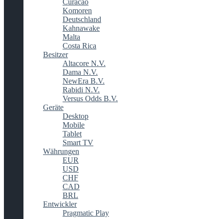
Curacao
Komoren
Deutschland
Kahnawake
Malta
Costa Rica
Besitzer
Altacore N.V.
Dama N.V.
NewEra B.V.
Rabidi N.V.
Versus Odds B.V.
Geräte
Desktop
Mobile
Tablet
Smart TV
Währungen
EUR
USD
CHF
CAD
BRL
Entwickler
Pragmatic Play