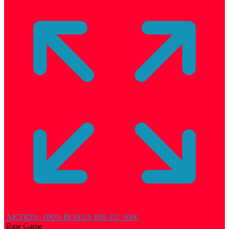
AKTION: 100% BONUS BIS ZU 500€
Rate Game