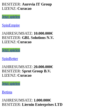
BESITZER:
Aurevia IT Group
LIZENZ:
Curacao
Jetzt spielen
SpinEmpire
JAHRESUMSATZ:
10.000.000€
BESITZER:
GBL Solutions N.V.
LIZENZ:
Curacao
Jetzt spielen
SpinBetter
JAHRESUMSATZ:
20.000.000€
BESITZER:
Sprut Group B.V.
LIZENZ:
Curacao
Jetzt spielen
Betista
JAHRESUMSATZ:
1.000.000€
BESITZER:
Liernin Enterprises LTD