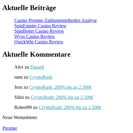
Aktuelle Beiträge
Casino Prestige Zahlungsmethoden Analyse
SpinEmpire Casino Review
SpinBetter Casino Review
Wyns Casino Review
QuickWin Casino Review
Aktuelle Kommentare
Alex
zu
Dazard
rami
zu
CryptoRush
Jens
zu
CryptoRush: 200% bis zu 2.500€
Silizi
zu
CryptoRush: 200% bis zu 2.500€
Robert99
zu
CryptoRush: 200% bis zu 2.500€
Neue Wettanbieter
Prestige