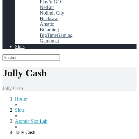
Play’n GO
NetEnt
Nolimit City
Hacksaw
Amatic
BGaming
BigTimeGaming
Gamomat
Slots
Jolly Cash
Jolly Cash
Home
»
Slots
»
Atomic Slot Lab
»
Jolly Cash