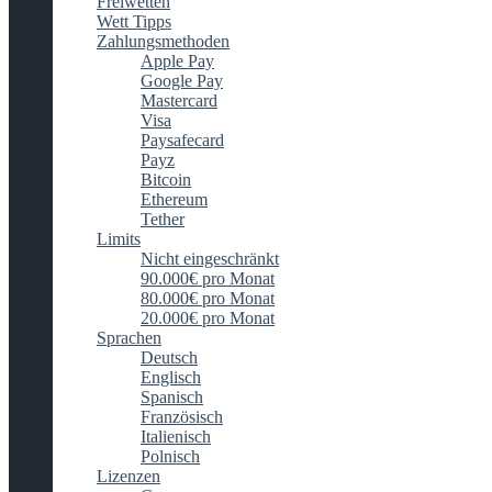
Freiwetten
Wett Tipps
Zahlungsmethoden
Apple Pay
Google Pay
Mastercard
Visa
Paysafecard
Payz
Bitcoin
Ethereum
Tether
Limits
Nicht eingeschränkt
90.000€ pro Monat
80.000€ pro Monat
20.000€ pro Monat
Sprachen
Deutsch
Englisch
Spanisch
Französisch
Italienisch
Polnisch
Lizenzen