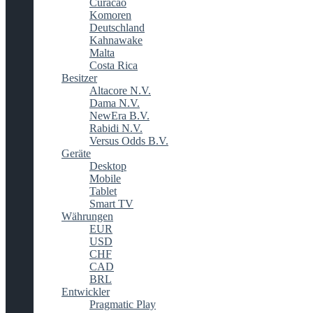
Curacao
Komoren
Deutschland
Kahnawake
Malta
Costa Rica
Besitzer
Altacore N.V.
Dama N.V.
NewEra B.V.
Rabidi N.V.
Versus Odds B.V.
Geräte
Desktop
Mobile
Tablet
Smart TV
Währungen
EUR
USD
CHF
CAD
BRL
Entwickler
Pragmatic Play