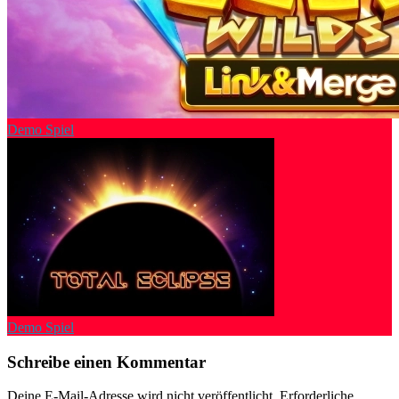
Demo Spiel
Demo Spiel
Schreibe einen Kommentar
Deine E-Mail-Adresse wird nicht veröffentlicht.
Erforderliche