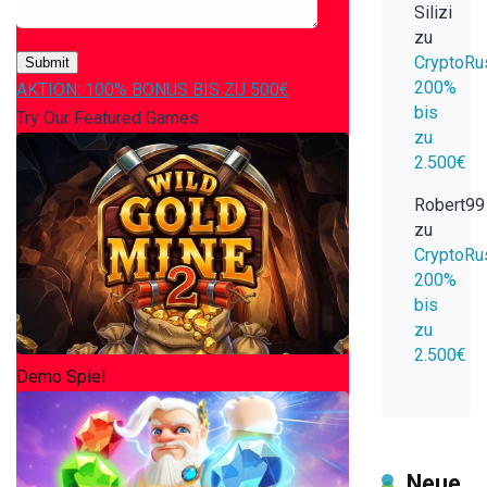
Silizi
zu
CryptoRu
Submit
200%
AKTION: 100% BONUS BIS ZU 500€
bis
Try Our Featured Games
zu
2.500€
Robert99
zu
CryptoRu
200%
bis
zu
2.500€
Demo Spiel
Neue