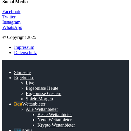
Social Media
Facebook
Twitter
Instagram
WhatsApp
© Copyright 2025
Impressum
Datenschutz
Startseite
Ergebnisse
Live
Ergebnisse Heute
Ergebnisse Gestern
Spiele Morgen
Wettanbieter
Alle Wettanbieter
Beste Wettanbieter
Neue Wettanbieter
Krypto Wettanbieter
Bonis