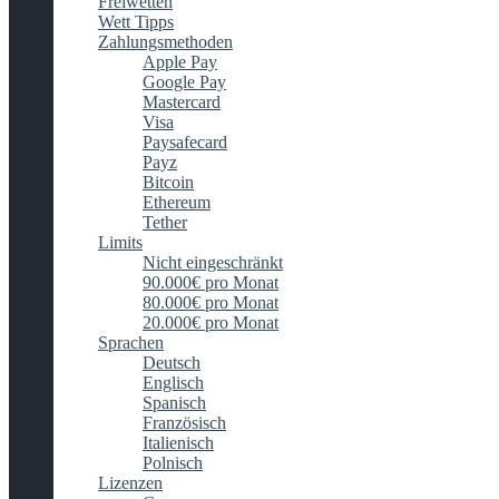
Freiwetten
Wett Tipps
Zahlungsmethoden
Apple Pay
Google Pay
Mastercard
Visa
Paysafecard
Payz
Bitcoin
Ethereum
Tether
Limits
Nicht eingeschränkt
90.000€ pro Monat
80.000€ pro Monat
20.000€ pro Monat
Sprachen
Deutsch
Englisch
Spanisch
Französisch
Italienisch
Polnisch
Lizenzen