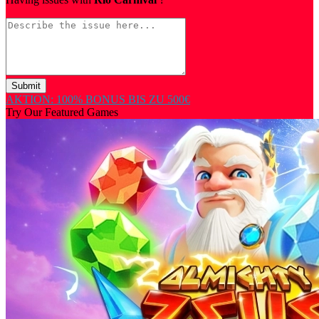
Submit
AKTION: 100% BONUS BIS ZU 500€
Try Our Featured Games