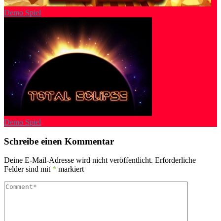
Demo Spiel
Demo Spiel
Schreibe einen Kommentar
Deine E-Mail-Adresse wird nicht veröffentlicht.
Erforderliche
Felder sind mit
*
markiert