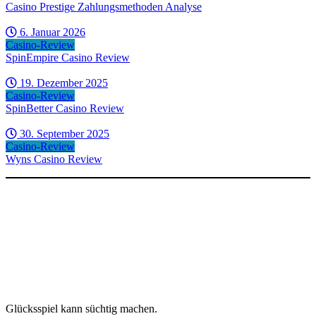
Casino Prestige Zahlungsmethoden Analyse
6. Januar 2026
Casino-Review
SpinEmpire Casino Review
19. Dezember 2025
Casino-Review
SpinBetter Casino Review
30. September 2025
Casino-Review
Wyns Casino Review
Glücksspiel kann süchtig machen.