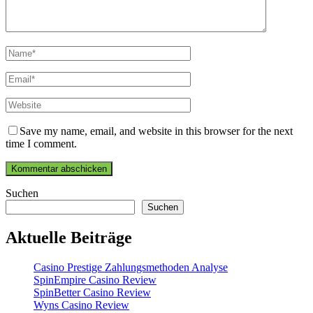
Save my name, email, and website in this browser for the next
time I comment.
Suchen
Suchen
Aktuelle Beiträge
Casino Prestige Zahlungsmethoden Analyse
SpinEmpire Casino Review
SpinBetter Casino Review
Wyns Casino Review