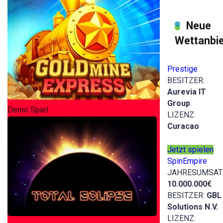
Neue
Wettanbie
Prestige
BESITZER:
Aurevia IT
Group
Demo Spiel
LIZENZ:
Curacao
Jetzt spielen
SpinEmpire
JAHRESUMSAT
10.000.000€
BESITZER:
GBL
Solutions N.V.
LIZENZ: