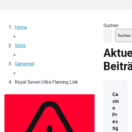
Suchen
Home
Suchen
»
Slots
Aktue
»
Beitr
Gamomat
»
Royal Seven Ultra Flaming Link
Ca
sin
o
Pr
es
tig