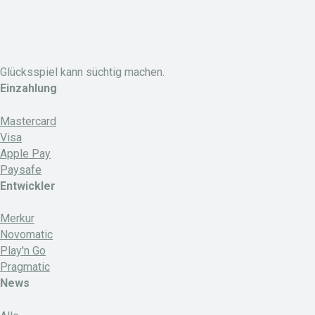
Glücksspiel kann süchtig machen.
Einzahlung
Mastercard
Visa
Apple Pay
Paysafe
Entwickler
Merkur
Novomatic
Play'n Go
Pragmatic
News