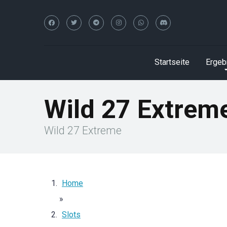
Startseite
Ergeb
Wild 27 Extrem
Wild 27 Extreme
Home
»
Slots