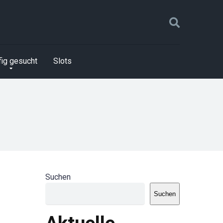
ig gesucht
Slots
Suchen
Suchen