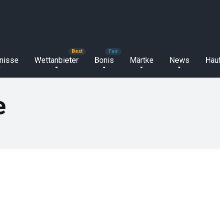
nisse
Wettanbieter
Bonis
Märtke
News
Häuf
e