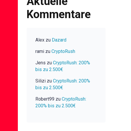
Aktuelle
Kommentare
Alex
zu
Dazard
rami
zu
CryptoRush
Jens
zu
CryptoRush: 200%
bis zu 2.500€
Silizi
zu
CryptoRush: 200%
bis zu 2.500€
Robert99
zu
CryptoRush:
200% bis zu 2.500€