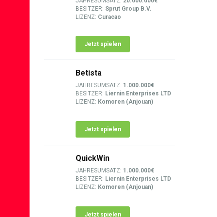
JAHRESUMSATZ:
20.000.000€
BESITZER:
Sprut Group B.V.
LIZENZ:
Curacao
Jetzt spielen
Betista
JAHRESUMSATZ:
1.000.000€
BESITZER:
Liernin Enterprises LTD
LIZENZ:
Komoren (Anjouan)
Jetzt spielen
QuickWin
JAHRESUMSATZ:
1.000.000€
BESITZER:
Liernin Enterprises LTD
LIZENZ:
Komoren (Anjouan)
Jetzt spielen