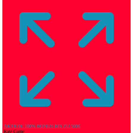
AKTION: 100% BONUS BIS ZU 500€
Rate Game