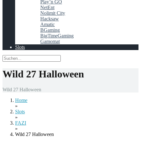
Play’n GO
NetEnt
Nolimit City
Hacksaw
Amatic
BGaming
BigTimeGaming
Gamomat
Slots
Wild 27 Halloween
Wild 27 Halloween
Home
»
Slots
»
FAZI
»
Wild 27 Halloween