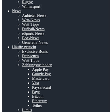
Rugby
Wintersport
News
Anbieter-News
Wett-News
Wett-Tipps
Fußball-News
eSports-News
Box-News
Generelle-News
Häufig gesucht
Exclusive Bonis
Freiwetten
Wett Tipps
Zahlungsmethoden
Apple Pay
Google Pay
Mastercard
Visa
Paysafecard
Payz
Bitcoin
Ethereum
Tether
Limits