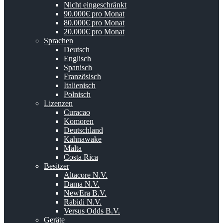
Nicht eingeschränkt
90.000€ pro Monat
80.000€ pro Monat
20.000€ pro Monat
Sprachen
Deutsch
Englisch
Spanisch
Französisch
Italienisch
Polnisch
Lizenzen
Curacao
Komoren
Deutschland
Kahnawake
Malta
Costa Rica
Besitzer
Altacore N.V.
Dama N.V.
NewEra B.V.
Rabidi N.V.
Versus Odds B.V.
Geräte