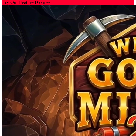
Try Our Featured Games