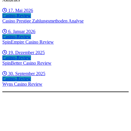
17. Mai 2026
Casino-Review
Casino Prestige Zahlungsmethoden Analyse
6. Januar 2026
Casino-Review
SpinEmpire Casino Review
19. Dezember 2025
Casino-Review
SpinBetter Casino Review
30. September 2025
Casino-Review
Wyns Casino Review