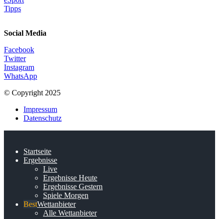
Tipps
Social Media
Facebook
Twitter
Instagram
WhatsApp
© Copyright 2025
Impressum
Datenschutz
Startseite
Ergebnisse
Live
Ergebnisse Heute
Ergebnisse Gestern
Spiele Morgen
Wettanbieter
Alle Wettanbieter