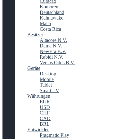
Curacao
Komoren
Deutschland
Kahnawake
Malta
Costa Rica
Besitzer
Altacore N.V.
Dama N.V.
NewEra B.V.
Rabidi N.V.
Versus Odds B.V.
Geräte
Desktop
Mobile
Tablet
Smart TV
Währungen
EUR
USD
CHF
CAD
BRL
Entwickler
Pragmatic Play