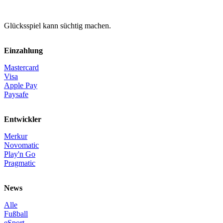
Glücksspiel kann süchtig machen.
Einzahlung
Mastercard
Visa
Apple Pay
Paysafe
Entwickler
Merkur
Novomatic
Play'n Go
Pragmatic
News
Alle
Fußball
eSport