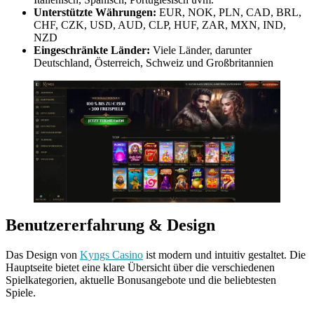
Unterstützte Währungen:
EUR, NOK, PLN, CAD, BRL,
CHF, CZK, USD, AUD, CLP, HUF, ZAR, MXN, IND,
NZD
Eingeschränkte Länder:
Viele Länder, darunter
Deutschland, Österreich, Schweiz und Großbritannien
Benutzererfahrung & Design
Das Design von
Kyngs Casino
ist modern und intuitiv gestaltet. Die
Hauptseite bietet eine klare Übersicht über die verschiedenen
Spielkategorien, aktuelle Bonusangebote und die beliebtesten
Spiele.