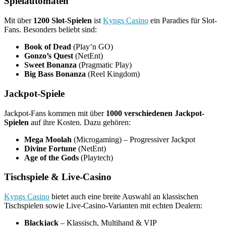
Spielautomaten
Mit über
1200 Slot-Spielen
ist
Kyngs Casino
ein Paradies für Slot-
Fans. Besonders beliebt sind:
Book of Dead
(Play’n GO)
Gonzo’s Quest
(NetEnt)
Sweet Bonanza
(Pragmatic Play)
Big Bass Bonanza
(Reel Kingdom)
Jackpot-Spiele
Jackpot-Fans kommen mit über
1000 verschiedenen Jackpot-
Spielen
auf ihre Kosten. Dazu gehören:
Mega Moolah
(Microgaming) – Progressiver Jackpot
Divine Fortune
(NetEnt)
Age of the Gods
(Playtech)
Tischspiele & Live-Casino
Kyngs Casino
bietet auch eine breite Auswahl an klassischen
Tischspielen sowie Live-Casino-Varianten mit echten Dealern:
Blackjack
– Klassisch, Multihand & VIP