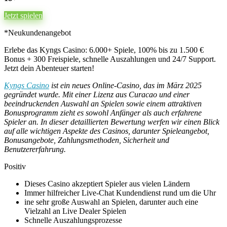
Jetzt spielen
*Neukundenangebot
Erlebe das Kyngs Casino: 6.000+ Spiele, 100% bis zu 1.500 €
Bonus + 300 Freispiele, schnelle Auszahlungen und 24/7 Support.
Jetzt dein Abenteuer starten!
Kyngs Casino
ist ein neues Online-Casino, das im März 2025
gegründet wurde. Mit einer Lizenz aus Curacao und einer
beeindruckenden Auswahl an Spielen sowie einem attraktiven
Bonusprogramm zieht es sowohl Anfänger als auch erfahrene
Spieler an. In dieser detaillierten Bewertung werfen wir einen Blick
auf alle wichtigen Aspekte des Casinos, darunter Spieleangebot,
Bonusangebote, Zahlungsmethoden, Sicherheit und
Benutzererfahrung.
Positiv
Dieses Casino akzeptiert Spieler aus vielen Ländern
Immer hilfreicher Live-Chat Kundendienst rund um die Uhr
ine sehr große Auswahl an Spielen, darunter auch eine
Vielzahl an Live Dealer Spielen
Schnelle Auszahlungsprozesse