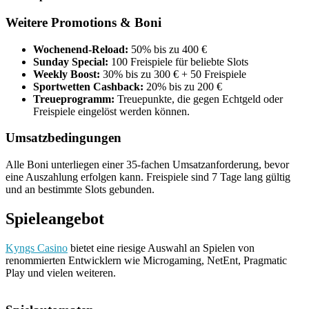
Weitere Promotions & Boni
Wochenend-Reload:
50% bis zu 400 €
Sunday Special:
100 Freispiele für beliebte Slots
Weekly Boost:
30% bis zu 300 € + 50 Freispiele
Sportwetten Cashback:
20% bis zu 200 €
Treueprogramm:
Treuepunkte, die gegen Echtgeld oder
Freispiele eingelöst werden können.
Umsatzbedingungen
Alle Boni unterliegen einer 35-fachen Umsatzanforderung, bevor
eine Auszahlung erfolgen kann. Freispiele sind 7 Tage lang gültig
und an bestimmte Slots gebunden.
Spieleangebot
Kyngs Casino
bietet eine riesige Auswahl an Spielen von
renommierten Entwicklern wie Microgaming, NetEnt, Pragmatic
Play und vielen weiteren.