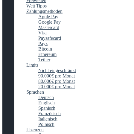
Freiwetten
Wett Tipps
Zahlungsmethoden
Apple Pay
Google Pay
Mastercard
Visa
Paysafecard
Payz
Bitcoin
Ethereum
Tether
Limits
Nicht eingeschränkt
90.000€ pro Monat
80.000€ pro Monat
20.000€ pro Monat
Sprachen
Deutsch
Englisch
Spanisch
Französisch
Italienisch
Polnisch
Lizenzen