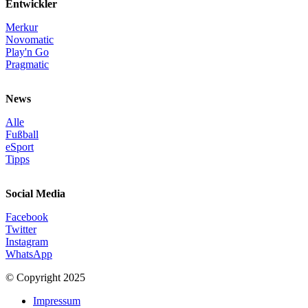
Entwickler
Merkur
Novomatic
Play'n Go
Pragmatic
News
Alle
Fußball
eSport
Tipps
Social Media
Facebook
Twitter
Instagram
WhatsApp
© Copyright 2025
Impressum