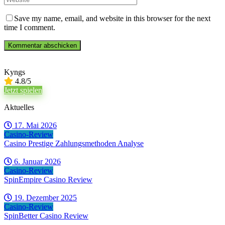
Save my name, email, and website in this browser for the next
time I comment.
Kyngs
4.8/5
Jetzt spielen
Aktuelles
17. Mai 2026
Casino-Review
Casino Prestige Zahlungsmethoden Analyse
6. Januar 2026
Casino-Review
SpinEmpire Casino Review
19. Dezember 2025
Casino-Review
SpinBetter Casino Review