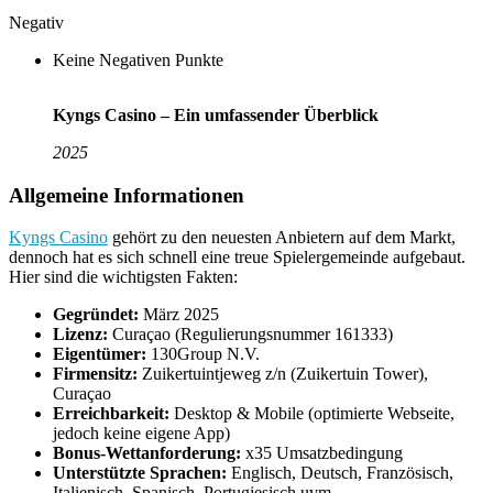
Negativ
Keine Negativen Punkte
Kyngs Casino – Ein umfassender Überblick
2025
Allgemeine Informationen
Kyngs Casino
gehört zu den neuesten Anbietern auf dem Markt,
dennoch hat es sich schnell eine treue Spielergemeinde aufgebaut.
Hier sind die wichtigsten Fakten:
Gegründet:
März 2025
Lizenz:
Curaçao (Regulierungsnummer 161333)
Eigentümer:
130Group N.V.
Firmensitz:
Zuikertuintjeweg z/n (Zuikertuin Tower),
Curaçao
Erreichbarkeit:
Desktop & Mobile (optimierte Webseite,
jedoch keine eigene App)
Bonus-Wettanforderung:
x35 Umsatzbedingung
Unterstützte Sprachen:
Englisch, Deutsch, Französisch,
Italienisch, Spanisch, Portugiesisch uvm.