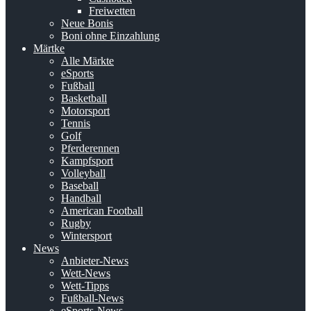
Freiwetten
Neue Bonis
Boni ohne Einzahlung
Märtke
Alle Märkte
eSports
Fußball
Basketball
Motorsport
Tennis
Golf
Pferderennen
Kampfsport
Volleyball
Baseball
Handball
American Football
Rugby
Wintersport
News
Anbieter-News
Wett-News
Wett-Tipps
Fußball-News
eSports-News