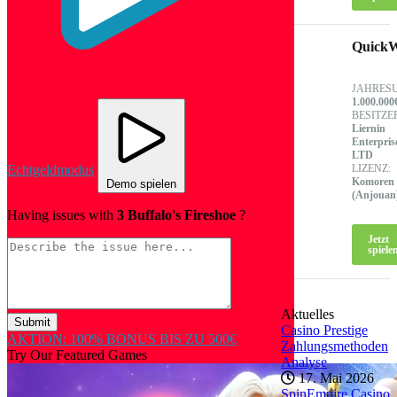
Quick
JAHRES
1.000.000
BESITZE
Liernin
Enterpris
LTD
LIZENZ:
Echtgeldmodus
Komoren
Demo spielen
(Anjouan
Having issues with
3 Buffalo's Fireshoe
?
Jetzt
spiele
Aktuelles
Submit
Casino Prestige
AKTION: 100% BONUS BIS ZU 500€
Zahlungsmethoden
Try Our Featured Games
Analyse
17. Mai 2026
SpinEmpire Casino