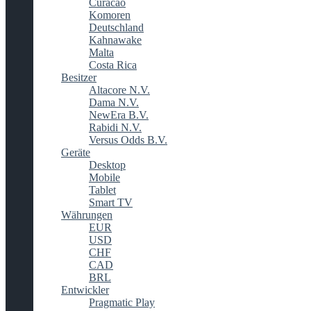
Curacao
Komoren
Deutschland
Kahnawake
Malta
Costa Rica
Besitzer
Altacore N.V.
Dama N.V.
NewEra B.V.
Rabidi N.V.
Versus Odds B.V.
Geräte
Desktop
Mobile
Tablet
Smart TV
Währungen
EUR
USD
CHF
CAD
BRL
Entwickler
Pragmatic Play