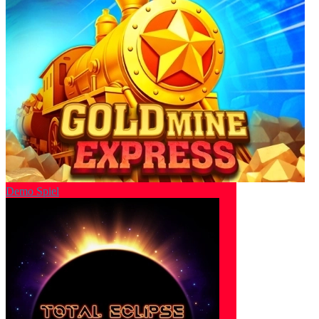
Demo Spiel