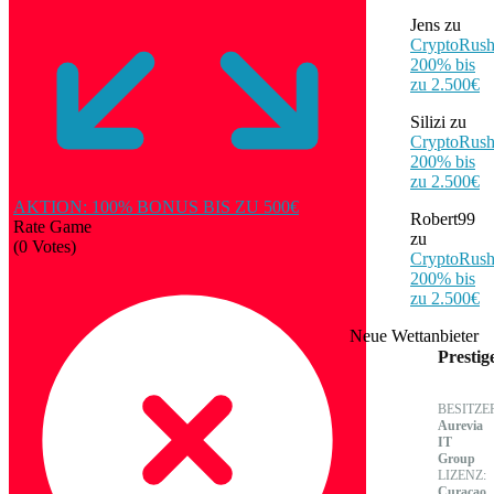
Jens
zu
CryptoRush
200% bis
zu 2.500€
Silizi
zu
CryptoRush
200% bis
zu 2.500€
AKTION: 100% BONUS BIS ZU 500€
Robert99
Rate Game
zu
(
0
Votes)
CryptoRush
200% bis
zu 2.500€
Neue Wettanbieter
Prestig
BESITZE
Aurevia
IT
Group
LIZENZ:
Curacao