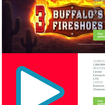
20.000.00
BESITZE
Sprut
Group
B.V.
LIZENZ:
Curacao
Jetzt
spiele
Betista
JAHRES
1.000.000
BESITZE
Liernin
Enterpris
LTD
LIZENZ:
Komoren
(Anjouan
Jetzt
spiele