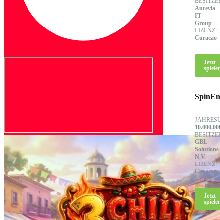
BESITZE
Aurevia
IT
Group
LIZENZ:
Curacao
Jetzt
spiele
SpinEm
JAHRES
10.000.00
BESITZE
GBL
Solutions
N.V.
LIZENZ:
Curacao
Jetzt
spiele