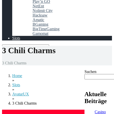
Play’n GO
NetEnt
Nolimit City
Hacksaw
Amatic
BGaming
BigTimeGaming
Gamomat
Slots
3 Chili Charms
3 Chili Charms
Suchen
Home
»
Slots
»
Aktuelle
AvatarUX
»
Beiträge
3 Chili Charms
Casino