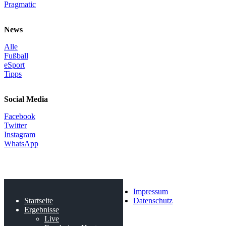
Pragmatic
News
Alle
Fußball
eSport
Tipps
Social Media
Facebook
Twitter
Instagram
WhatsApp
© Copyright 2025
Impressum
Startseite
Datenschutz
Ergebnisse
Live