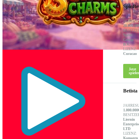
SpinBe
JAHRES
20.000.00
BESITZE
Sprut
Group
B.V.
LIZENZ:
Curacao
Jetzt
spiele
Betista
JAHRES
1.000.000
BESITZE
Liernin
Enterpris
LTD
LIZENZ:
Komoren