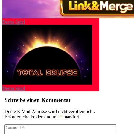
Demo Spiel
Demo Spiel
Schreibe einen Kommentar
Deine E-Mail-Adresse wird nicht veröffentlicht.
Erforderliche Felder sind mit
*
markiert