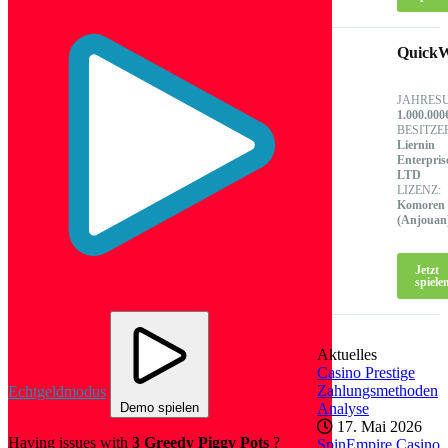
Quick
JAHRES
1.000.000
BESITZE
Liernin
Enterpris
LTD
LIZENZ:
Komoren
(Anjouan
Jetzt
spiele
Aktuelles
Casino Prestige
Zahlungsmethoden
Echtgeldmodus
Analyse
Demo spielen
17. Mai 2026
Having issues with
3 Greedy Piggy Pots
?
SpinEmpire Casino