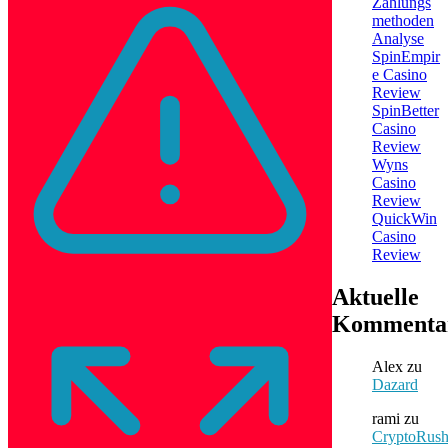
Zahlungs
methoden
Analyse
SpinEmpir
e Casino
Review
SpinBetter
Casino
Review
Wyns
Casino
Review
QuickWin
Casino
Review
Aktuelle
Kommenta
Alex
zu
Dazard
rami
zu
CryptoRus