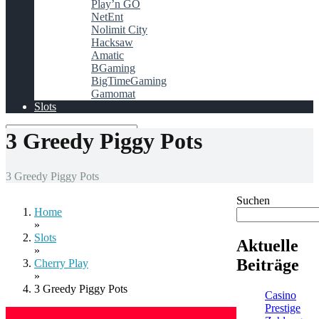
Play’n GO
NetEnt
Nolimit City
Hacksaw
Amatic
BGaming
BigTimeGaming
Gamomat
Slots
3 Greedy Piggy Pots
3 Greedy Piggy Pots
Suchen
Home
»
Slots
Aktuelle
»
Beiträge
Cherry Play
»
3 Greedy Piggy Pots
Casino
Prestige