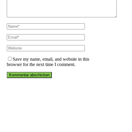
Save my name, email, and website in this
browser for the next time I comment.