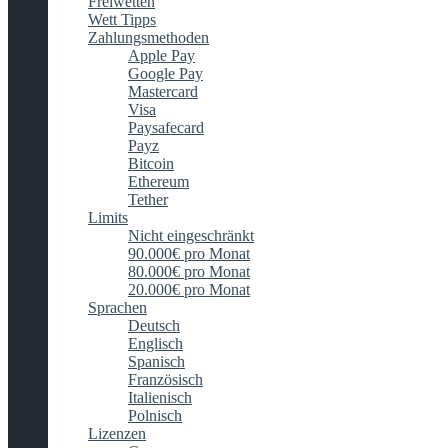
Freiwetten
Wett Tipps
Zahlungsmethoden
Apple Pay
Google Pay
Mastercard
Visa
Paysafecard
Payz
Bitcoin
Ethereum
Tether
Limits
Nicht eingeschränkt
90.000€ pro Monat
80.000€ pro Monat
20.000€ pro Monat
Sprachen
Deutsch
Englisch
Spanisch
Französisch
Italienisch
Polnisch
Lizenzen