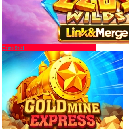
Demo Spiel