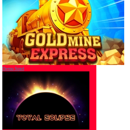
Demo Spiel