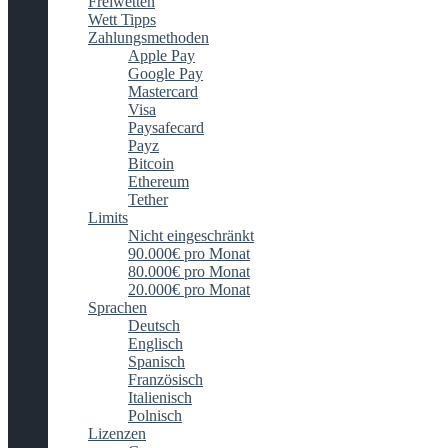
Freiwetten
Wett Tipps
Zahlungsmethoden
Apple Pay
Google Pay
Mastercard
Visa
Paysafecard
Payz
Bitcoin
Ethereum
Tether
Limits
Nicht eingeschränkt
90.000€ pro Monat
80.000€ pro Monat
20.000€ pro Monat
Sprachen
Deutsch
Englisch
Spanisch
Französisch
Italienisch
Polnisch
Lizenzen