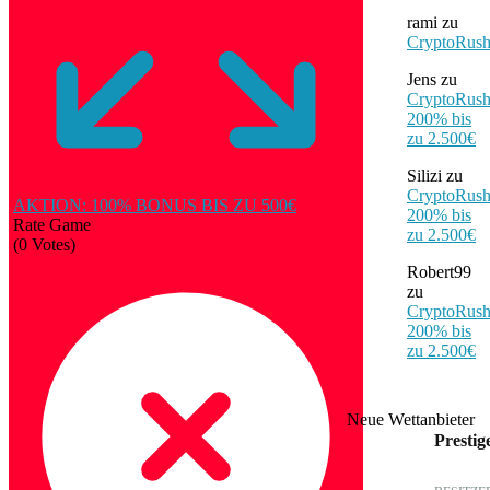
rami
zu
CryptoRus
Jens
zu
CryptoRush
200% bis
zu 2.500€
Silizi
zu
CryptoRush
AKTION: 100% BONUS BIS ZU 500€
200% bis
Rate Game
zu 2.500€
(
0
Votes)
Robert99
zu
CryptoRush
200% bis
zu 2.500€
Neue Wettanbieter
Prestig