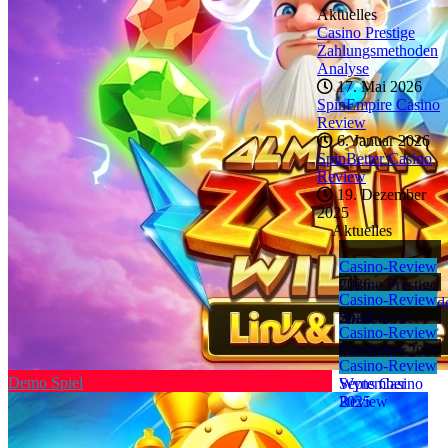
Aktuelles
Casino Prestige
Zahlungsmethoden
Analyse
17. Mai 2026
SpinEmpire Casino
Review
6. Januar 2026
SpinBetter Casino
Review
19. Dezember
2025
Aktuelles
Casino-Review
17. Mai
2026
Casino Prestige
Casino-Review
6. Januar
Zahlungsmethod
2026
SpinEmpire
Analyse
Casino-Review
19.
Casino Review
Dezember 2025
SpinBetter
Casino-Review
30.
Casino Review
Demo Spiel
September
Wyns Casino
2025
Review