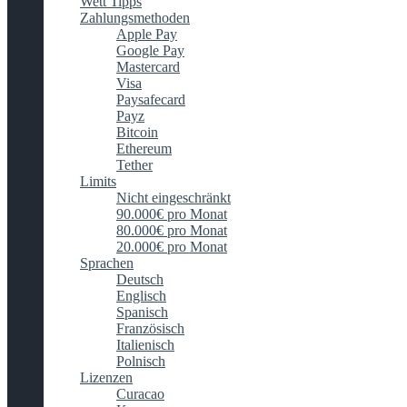
Wett Tipps
Zahlungsmethoden
Apple Pay
Google Pay
Mastercard
Visa
Paysafecard
Payz
Bitcoin
Ethereum
Tether
Limits
Nicht eingeschränkt
90.000€ pro Monat
80.000€ pro Monat
20.000€ pro Monat
Sprachen
Deutsch
Englisch
Spanisch
Französisch
Italienisch
Polnisch
Lizenzen
Curacao