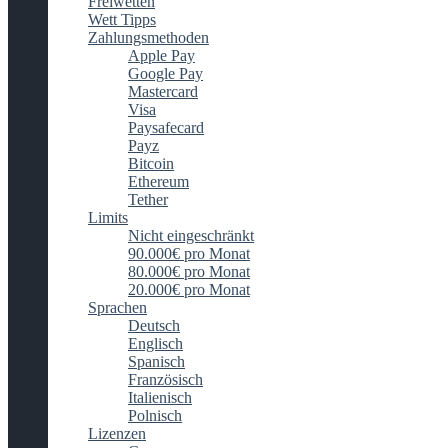
Freiwetten
Wett Tipps
Zahlungsmethoden
Apple Pay
Google Pay
Mastercard
Visa
Paysafecard
Payz
Bitcoin
Ethereum
Tether
Limits
Nicht eingeschränkt
90.000€ pro Monat
80.000€ pro Monat
20.000€ pro Monat
Sprachen
Deutsch
Englisch
Spanisch
Französisch
Italienisch
Polnisch
Lizenzen