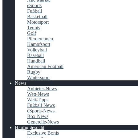
eSports
Fußball
Basketball
Motorsport
Tennis
Golf
Pferderennen
Kampfsport
Volleyball
Baseball
Handball
American Football
Rugby
Wintersport
News
Anbieter-News
Wett-News
Wett-Tipps
Fußball-News
eSports-News
Box-News
Generelle-News
Häufig gesucht
Exclusive Bonis