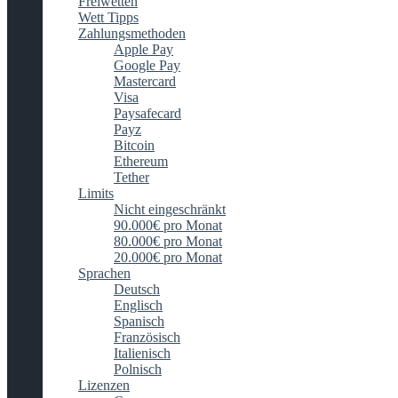
Freiwetten
Wett Tipps
Zahlungsmethoden
Apple Pay
Google Pay
Mastercard
Visa
Paysafecard
Payz
Bitcoin
Ethereum
Tether
Limits
Nicht eingeschränkt
90.000€ pro Monat
80.000€ pro Monat
20.000€ pro Monat
Sprachen
Deutsch
Englisch
Spanisch
Französisch
Italienisch
Polnisch
Lizenzen