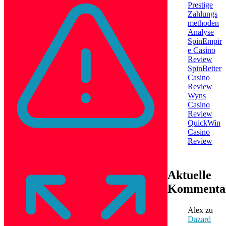
Prestige
Zahlungs
methoden
Analyse
SpinEmpir
e Casino
Review
SpinBetter
Casino
Review
Wyns
Casino
Review
QuickWin
Casino
Review
Aktuelle
Kommenta
Alex
zu
Dazard