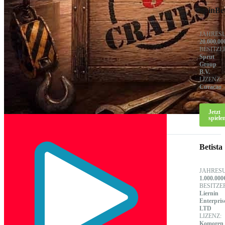
SpinBe
JAHRES
20.000.00
BESITZE
Sprut
Group
B.V.
LIZENZ:
Curacao
Jetzt
spiele
Betista
JAHRES
1.000.000
BESITZE
Liernin
Enterpris
LTD
LIZENZ:
Komoren