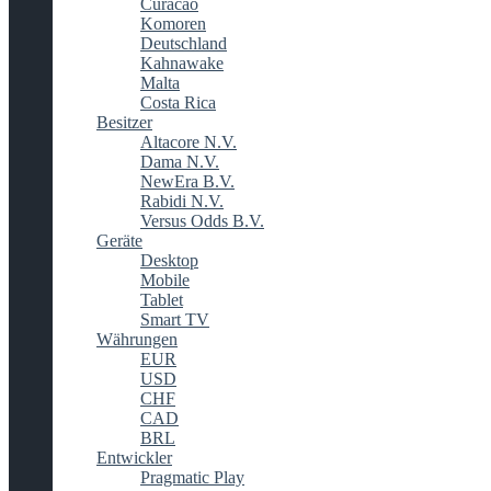
Curacao
Komoren
Deutschland
Kahnawake
Malta
Costa Rica
Besitzer
Altacore N.V.
Dama N.V.
NewEra B.V.
Rabidi N.V.
Versus Odds B.V.
Geräte
Desktop
Mobile
Tablet
Smart TV
Währungen
EUR
USD
CHF
CAD
BRL
Entwickler
Pragmatic Play