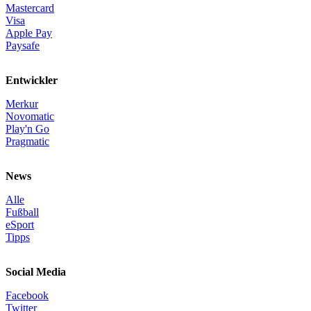
Mastercard
Visa
Apple Pay
Paysafe
Entwickler
Merkur
Novomatic
Play'n Go
Pragmatic
News
Alle
Fußball
eSport
Tipps
Social Media
Facebook
Twitter