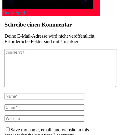
Demo Spiel
Schreibe einen Kommentar
Deine E-Mail-Adresse wird nicht veröffentlicht.
Erforderliche Felder sind mit
*
markiert
Save my name, email, and website in this