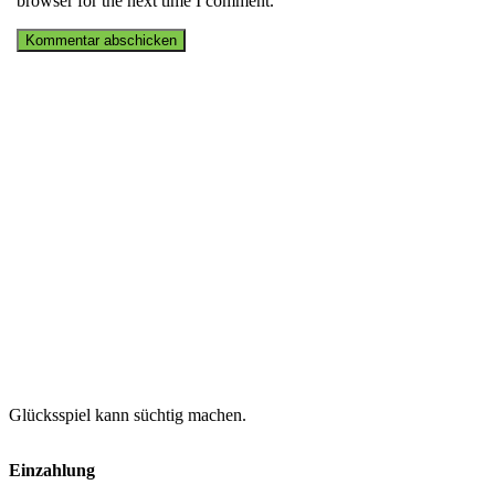
browser for the next time I comment.
Glücksspiel kann süchtig machen.
Einzahlung