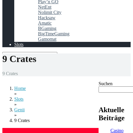
Play’n GO
NetEnt
Nolimit City
Hacksaw
Amatic
BGaming
BigTimeGaming
Gamomat
Slots
9 Crates
9 Crates
Suchen
Home
»
Slots
»
Aktuelle
Genii
»
Beiträge
9 Crates
Casino