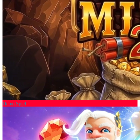
Demo Spiel