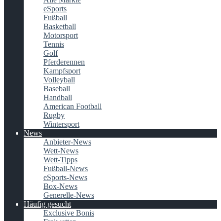
eSports
Fußball
Basketball
Motorsport
Tennis
Golf
Pferderennen
Kampfsport
Volleyball
Baseball
Handball
American Football
Rugby
Wintersport
News
Anbieter-News
Wett-News
Wett-Tipps
Fußball-News
eSports-News
Box-News
Generelle-News
Häufig gesucht
Exclusive Bonis