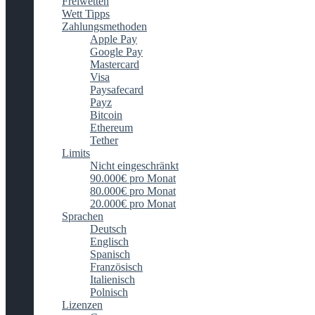
Freiwetten
Wett Tipps
Zahlungsmethoden
Apple Pay
Google Pay
Mastercard
Visa
Paysafecard
Payz
Bitcoin
Ethereum
Tether
Limits
Nicht eingeschränkt
90.000€ pro Monat
80.000€ pro Monat
20.000€ pro Monat
Sprachen
Deutsch
Englisch
Spanisch
Französisch
Italienisch
Polnisch
Lizenzen