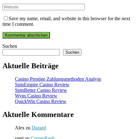
Save my name, email, and website in this browser for the next
time I comment.
Suchen
Suchen
Aktuelle Beiträge
Casino Prestige Zahlungsmethoden Analyse
SpinEmpire Casino Review
SpinBetter Casino Review
Wyns Casino Review
QuickWin Casino Review
Aktuelle Kommentare
Alex
zu
Dazard
rami
zu
CryptoRush