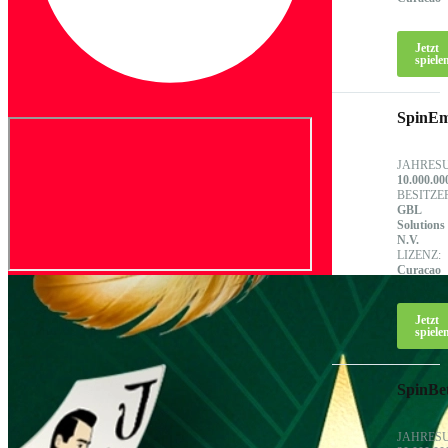
Jetzt
spiele
SpinEm
JAHRES
10.000.00
BESITZE
GBL
Solutions
N.V.
LIZENZ:
Curacao
Jetzt
spiele
SpinBe
JAHRES