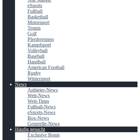
eSports
Fußball
Basketball
Motorsport
Tennis
Golf
Pferderennen
Kampfsport
Volleyball
Baseball
Handball
American Football
Rugby
Wintersport
News
Anbieter-News
Wett-News
Wett-Tipps
Fußball-News
eSports-News
Box-News
Generelle-News
Häufig gesucht
Exclusive Bonis