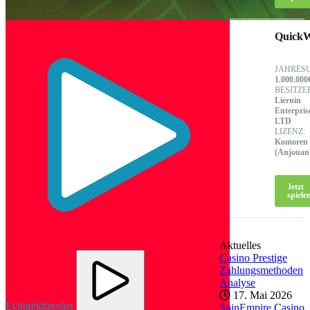
Quick
JAHRES
1.000.000
BESITZE
Liernin
Enterpris
LTD
LIZENZ:
Komoren
(Anjouan
Jetzt
spiele
Aktuelles
Casino Prestige
Zahlungsmethoden
Analyse
17. Mai 2026
Echtgeldmodus
SpinEmpire Casino