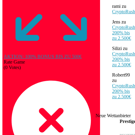
rami
zu
CryptoRus
Jens
zu
CryptoRush
200% bis
zu 2.500€
Silizi
zu
CryptoRush
AKTION: 100% BONUS BIS ZU 500€
200% bis
Rate Game
zu 2.500€
(
0
Votes)
Robert99
zu
CryptoRush
200% bis
zu 2.500€
Neue Wettanbieter
Prestig