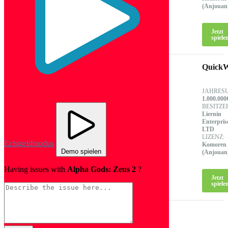
(Anjouan
Jetzt
spiele
Quick
JAHRES
1.000.000
BESITZE
Liernin
Enterpris
LTD
LIZENZ:
Echtgeldmodus
Komoren
Demo spielen
(Anjouan
Having issues with
Alpha Gods: Zeus 2
?
Jetzt
spiele