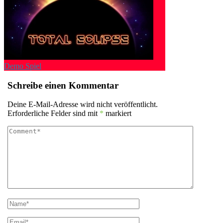
Demo Spiel
Schreibe einen Kommentar
Deine E-Mail-Adresse wird nicht veröffentlicht.
Erforderliche Felder sind mit
*
markiert