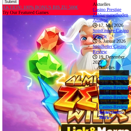
Submit
Aktuelles
AKTION: 100% BONUS BIS ZU 500€
Casino Prestige
Try Our Featured Games
Zahlungsmethoden
Analyse
17. Mai 2026
SpinEmpire Casino
Review
6. Januar 2026
SpinBetter Casino
Review
19. Dezember
2025
Aktuelles
Casino-Review
17. Mai
2026
Casino Prestige
Casino-Review
6. Januar
Zahlungsmethod
2026
SpinEmpire
Analyse
Casino-Review
19.
Casino Review
Dezember 2025
SpinBetter
Casino-Review
30.
Casino Review
September
Wyns Casino
2025
Review