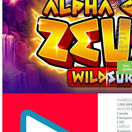
SpinBe
JAHRES
20.000.00
BESITZE
Sprut
Group
B.V.
LIZENZ:
Curacao
Jetzt
spiele
Betista
JAHRES
1.000.000
BESITZE
Liernin
Enterpris
LTD
LIZENZ:
Komoren