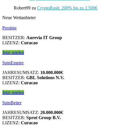
Robert99
zu
CryptoRush: 200% bis zu 2.500€
Neue Wettanbieter
Prestige
BESITZER:
Aurevia IT Group
LIZENZ:
Curacao
Jetzt spielen
SpinEmpire
JAHRESUMSATZ:
10.000.000€
BESITZER:
GBL Solutions N.V.
LIZENZ:
Curacao
Jetzt spielen
SpinBetter
JAHRESUMSATZ:
20.000.000€
BESITZER:
Sprut Group B.V.
LIZENZ:
Curacao