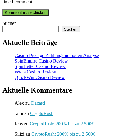
time I comment.
Suchen
Suchen
Aktuelle Beiträge
Casino Prestige Zahlungsmethoden Analyse
SpinEmpire Casino Review
SpinBetter Casino Review
Wyns Casino Review
QuickWin Casino Review
Aktuelle Kommentare
Alex
zu
Dazard
rami
zu
CryptoRush
Jens
zu
CryptoRush: 200% bis zu 2.500€
Silizi
zu
CryptoRush: 200% bis zu 2.500€