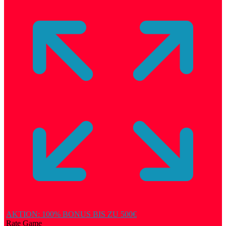
AKTION: 100% BONUS BIS ZU 500€
Rate Game