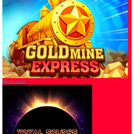
Demo Spiel