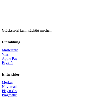
Glücksspiel kann süchtig machen.
Einzahlung
Mastercard
Visa
Apple Pay
Paysafe
Entwickler
Merkur
Novomatic
Play'n Go
Pragmatic