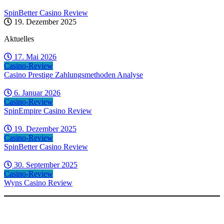
SpinBetter Casino Review
19. Dezember 2025
Aktuelles
17. Mai 2026
Casino-Review
Casino Prestige Zahlungsmethoden Analyse
6. Januar 2026
Casino-Review
SpinEmpire Casino Review
19. Dezember 2025
Casino-Review
SpinBetter Casino Review
30. September 2025
Casino-Review
Wyns Casino Review