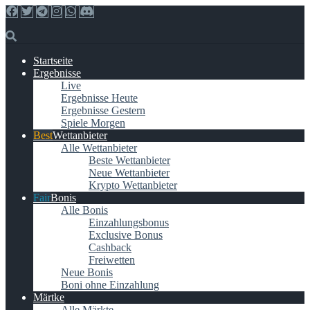
Startseite
Ergebnisse
Live
Ergebnisse Heute
Ergebnisse Gestern
Spiele Morgen
Wettanbieter
Alle Wettanbieter
Beste Wettanbieter
Neue Wettanbieter
Krypto Wettanbieter
Bonis
Alle Bonis
Einzahlungsbonus
Exclusive Bonus
Cashback
Freiwetten
Neue Bonis
Boni ohne Einzahlung
Märtke
Alle Märkte