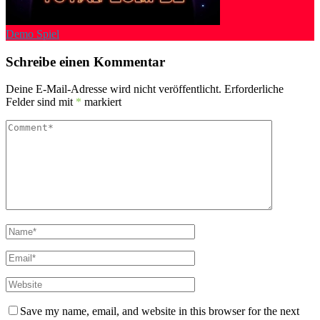
Demo Spiel
Schreibe einen Kommentar
Deine E-Mail-Adresse wird nicht veröffentlicht.
Erforderliche
Felder sind mit
*
markiert
Save my name, email, and website in this browser for the next