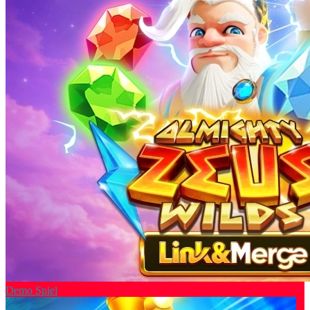
Demo Spiel