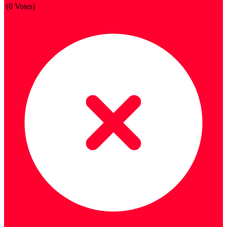
(
0
Votes)