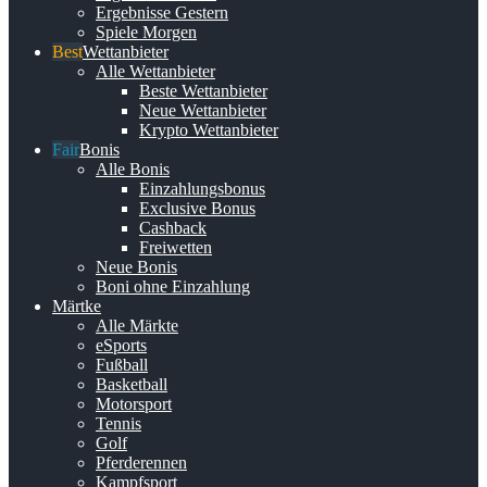
Ergebnisse Gestern
Spiele Morgen
Wettanbieter
Alle Wettanbieter
Beste Wettanbieter
Neue Wettanbieter
Krypto Wettanbieter
Bonis
Alle Bonis
Einzahlungsbonus
Exclusive Bonus
Cashback
Freiwetten
Neue Bonis
Boni ohne Einzahlung
Märtke
Alle Märkte
eSports
Fußball
Basketball
Motorsport
Tennis
Golf
Pferderennen
Kampfsport