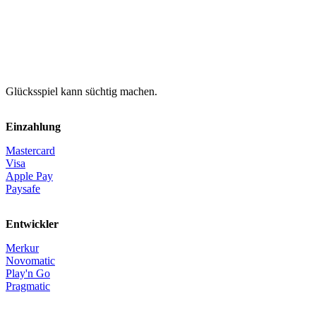
Glücksspiel kann süchtig machen.
Einzahlung
Mastercard
Visa
Apple Pay
Paysafe
Entwickler
Merkur
Novomatic
Play'n Go
Pragmatic