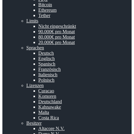
Bitcoin
Ethereum
Tether
Limits
Nicht eingeschränkt
90.000€ pro Monat
80.000€ pro Monat
20.000€ pro Monat
Sprachen
Deutsch
Englisch
Spanisch
Französisch
Italienisch
Polnisch
Lizenzen
Curacao
Komoren
Deutschland
Kahnawake
Malta
Costa Rica
Besitzer
Altacore N.V.
Dama N.V.