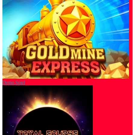
Demo Spiel