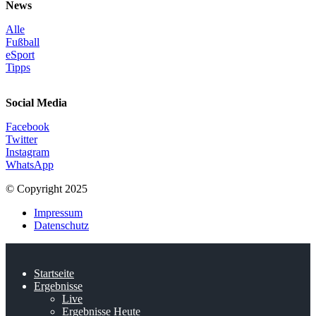
News
Alle
Fußball
eSport
Tipps
Social Media
Facebook
Twitter
Instagram
WhatsApp
© Copyright 2025
Impressum
Datenschutz
Startseite
Ergebnisse
Live
Ergebnisse Heute