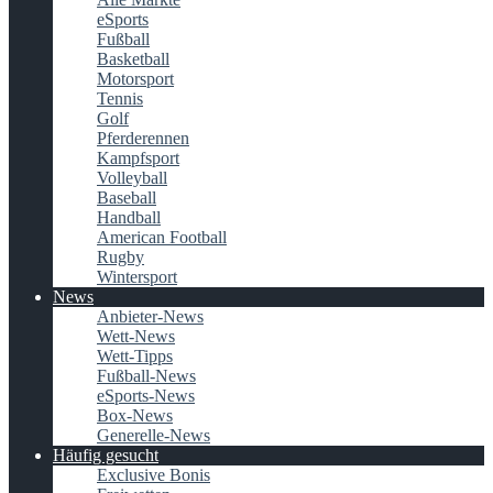
eSports
Fußball
Basketball
Motorsport
Tennis
Golf
Pferderennen
Kampfsport
Volleyball
Baseball
Handball
American Football
Rugby
Wintersport
News
Anbieter-News
Wett-News
Wett-Tipps
Fußball-News
eSports-News
Box-News
Generelle-News
Häufig gesucht
Exclusive Bonis