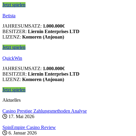
Jetzt spielen
Betista
JAHRESUMSATZ:
1.000.000€
BESITZER:
Liernin Enterprises LTD
LIZENZ:
Komoren (Anjouan)
Jetzt spielen
QuickWin
JAHRESUMSATZ:
1.000.000€
BESITZER:
Liernin Enterprises LTD
LIZENZ:
Komoren (Anjouan)
Jetzt spielen
Aktuelles
Casino Prestige Zahlungsmethoden Analyse
17. Mai 2026
SpinEmpire Casino Review
6. Januar 2026