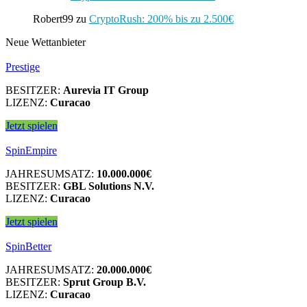
Robert99
zu
CryptoRush: 200% bis zu 2.500€
Neue Wettanbieter
Prestige
BESITZER:
Aurevia IT Group
LIZENZ:
Curacao
Jetzt spielen
SpinEmpire
JAHRESUMSATZ:
10.000.000€
BESITZER:
GBL Solutions N.V.
LIZENZ:
Curacao
Jetzt spielen
SpinBetter
JAHRESUMSATZ:
20.000.000€
BESITZER:
Sprut Group B.V.
LIZENZ:
Curacao