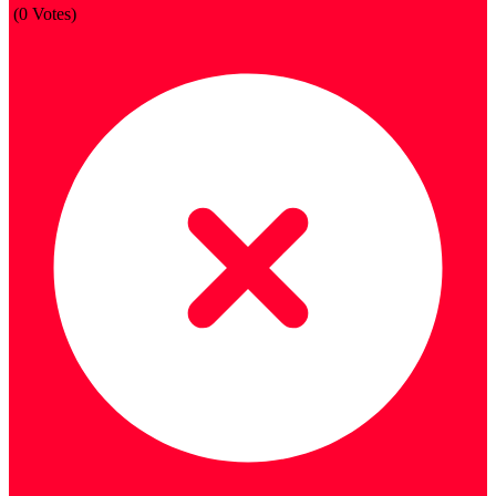
(
0
Votes)