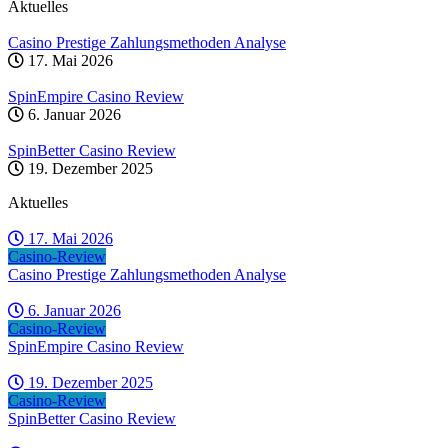
Aktuelles
Casino Prestige Zahlungsmethoden Analyse
17. Mai 2026
SpinEmpire Casino Review
6. Januar 2026
SpinBetter Casino Review
19. Dezember 2025
Aktuelles
17. Mai 2026
Casino-Review
Casino Prestige Zahlungsmethoden Analyse
6. Januar 2026
Casino-Review
SpinEmpire Casino Review
19. Dezember 2025
Casino-Review
SpinBetter Casino Review