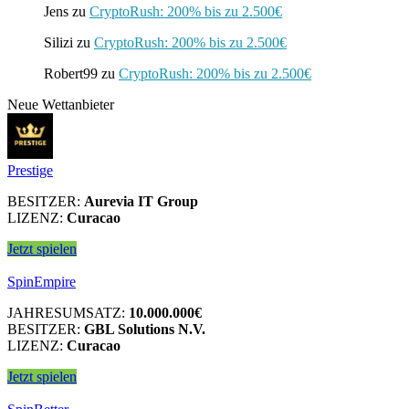
Jens
zu
CryptoRush: 200% bis zu 2.500€
Silizi
zu
CryptoRush: 200% bis zu 2.500€
Robert99
zu
CryptoRush: 200% bis zu 2.500€
Neue Wettanbieter
Prestige
BESITZER:
Aurevia IT Group
LIZENZ:
Curacao
Jetzt spielen
SpinEmpire
JAHRESUMSATZ:
10.000.000€
BESITZER:
GBL Solutions N.V.
LIZENZ:
Curacao
Jetzt spielen