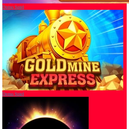
Demo Spiel
Demo Spiel