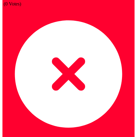
(
0
Votes)