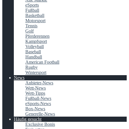
eSports
Fußball
Basketball
Motorsport
Tennis
Golf
Pferderennen
Kampfsport
Volleyball
Baseball
Handball
American Football
Rugby
Wintersport
News
Anbieter-News
Wett-News
Wett-Tipps
Fußball-News
eSports-News
Box-News
Generelle-News
Häufig gesucht
Exclusive Bonis