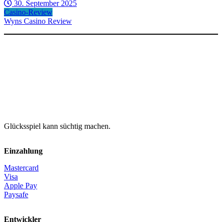
30. September 2025
Casino-Review
Wyns Casino Review
Glücksspiel kann süchtig machen.
Einzahlung
Mastercard
Visa
Apple Pay
Paysafe
Entwickler