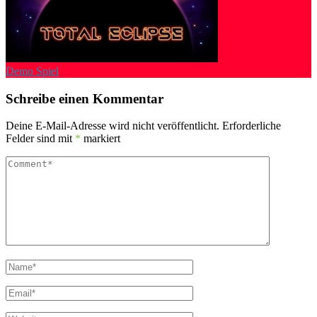
Demo Spiel
Schreibe einen Kommentar
Deine E-Mail-Adresse wird nicht veröffentlicht.
Erforderliche
Felder sind mit
*
markiert