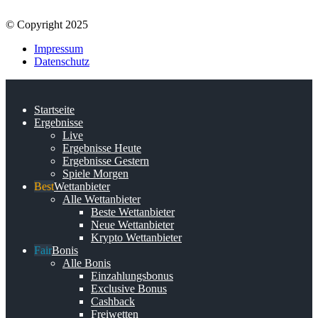
© Copyright 2025
Impressum
Datenschutz
Startseite
Ergebnisse
Live
Ergebnisse Heute
Ergebnisse Gestern
Spiele Morgen
Wettanbieter
Alle Wettanbieter
Beste Wettanbieter
Neue Wettanbieter
Krypto Wettanbieter
Bonis
Alle Bonis
Einzahlungsbonus
Exclusive Bonus
Cashback
Freiwetten