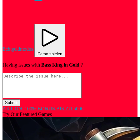
Echtgeldmodus
Demo spielen
Having issues with
Bass King in Gold
?
Submit
AKTION: 100% BONUS BIS ZU 500€
Try Our Featured Games