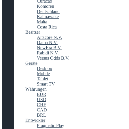
Curacao
Komoren
Deutschland
Kahnawake
Malta
Costa Rica
Besitzer
Altacore N.V.
Dama N.V.
NewEra B.V.
Rabidi N.V.
Versus Odds B.V.
Geräte
Desktop
Mobile
Tablet
Smart TV
Währungen
EUR
USD
CHF
CAD
BRL
Entwickler
Pragmatic Play