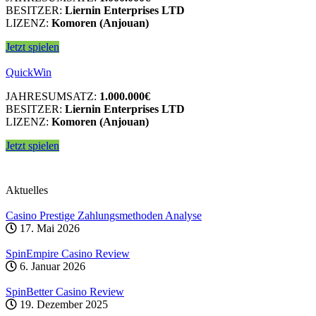
BESITZER:
Liernin Enterprises LTD
LIZENZ:
Komoren (Anjouan)
Jetzt spielen
QuickWin
JAHRESUMSATZ:
1.000.000€
BESITZER:
Liernin Enterprises LTD
LIZENZ:
Komoren (Anjouan)
Jetzt spielen
Aktuelles
Casino Prestige Zahlungsmethoden Analyse
17. Mai 2026
SpinEmpire Casino Review
6. Januar 2026
SpinBetter Casino Review
19. Dezember 2025