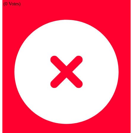
(
0
Votes)