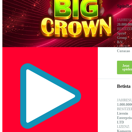
SpinBe
JAHRES
20.000.00
BESITZE
Sprut
Group
B.V.
LIZENZ:
Curacao
Jetzt
spiele
Betista
JAHRES
1.000.000
BESITZE
Liernin
Enterpris
LTD
LIZENZ:
Komoren