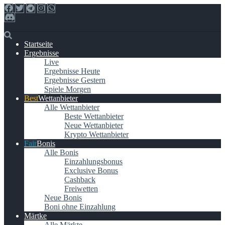
Startseite
Ergebnisse
Live
Ergebnisse Heute
Ergebnisse Gestern
Spiele Morgen
Wettanbieter
Alle Wettanbieter
Beste Wettanbieter
Neue Wettanbieter
Krypto Wettanbieter
Bonis
Alle Bonis
Einzahlungsbonus
Exclusive Bonus
Cashback
Freiwetten
Neue Bonis
Boni ohne Einzahlung
Märtke
Alle Märkte