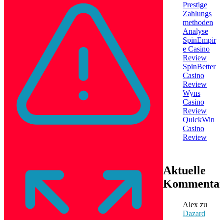
Prestige
Zahlungs
methoden
Analyse
SpinEmpir
e Casino
Review
SpinBetter
Casino
Review
Wyns
Casino
Review
QuickWin
Casino
Review
Aktuelle
Kommenta
Alex
zu
Dazard