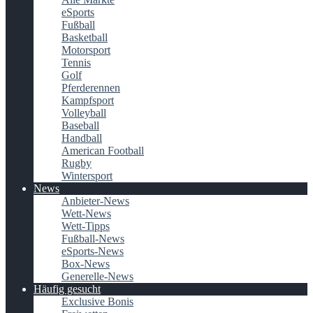
eSports
Fußball
Basketball
Motorsport
Tennis
Golf
Pferderennen
Kampfsport
Volleyball
Baseball
Handball
American Football
Rugby
Wintersport
News
Anbieter-News
Wett-News
Wett-Tipps
Fußball-News
eSports-News
Box-News
Generelle-News
Häufig gesucht
Exclusive Bonis