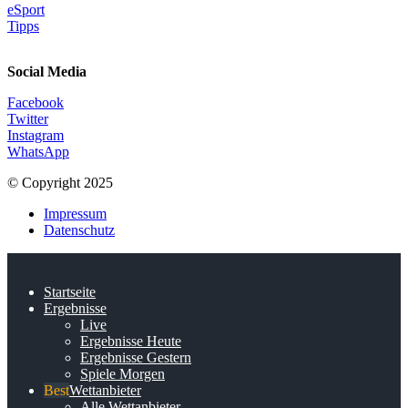
eSport
Tipps
Social Media
Facebook
Twitter
Instagram
WhatsApp
© Copyright 2025
Impressum
Datenschutz
Startseite
Ergebnisse
Live
Ergebnisse Heute
Ergebnisse Gestern
Spiele Morgen
Wettanbieter
Alle Wettanbieter