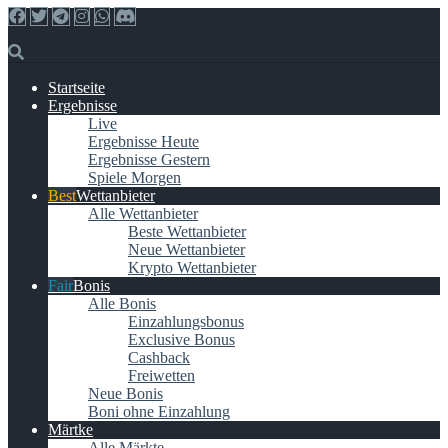
Startseite
Ergebnisse
Live
Ergebnisse Heute
Ergebnisse Gestern
Spiele Morgen
Wettanbieter
Alle Wettanbieter
Beste Wettanbieter
Neue Wettanbieter
Krypto Wettanbieter
Bonis
Alle Bonis
Einzahlungsbonus
Exclusive Bonus
Cashback
Freiwetten
Neue Bonis
Boni ohne Einzahlung
Märtke
Alle Märkte