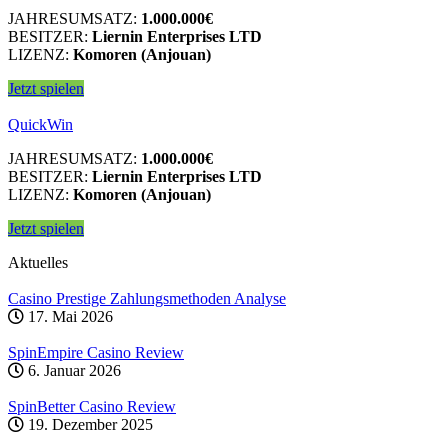
JAHRESUMSATZ:
1.000.000€
BESITZER:
Liernin Enterprises LTD
LIZENZ:
Komoren (Anjouan)
Jetzt spielen
QuickWin
JAHRESUMSATZ:
1.000.000€
BESITZER:
Liernin Enterprises LTD
LIZENZ:
Komoren (Anjouan)
Jetzt spielen
Aktuelles
Casino Prestige Zahlungsmethoden Analyse
17. Mai 2026
SpinEmpire Casino Review
6. Januar 2026
SpinBetter Casino Review
19. Dezember 2025