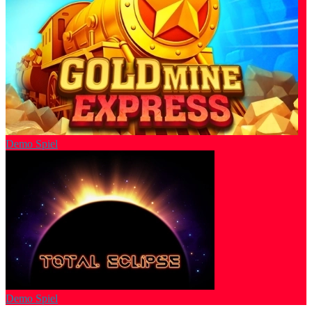
Demo Spiel
Demo Spiel