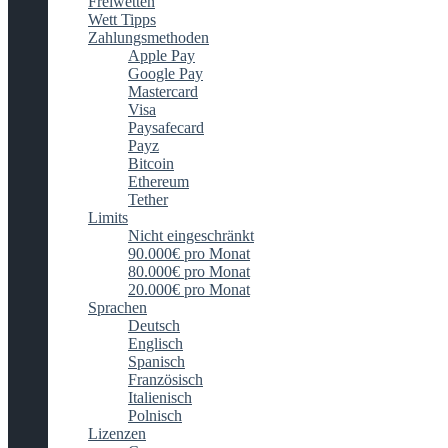
Freiwetten
Wett Tipps
Zahlungsmethoden
Apple Pay
Google Pay
Mastercard
Visa
Paysafecard
Payz
Bitcoin
Ethereum
Tether
Limits
Nicht eingeschränkt
90.000€ pro Monat
80.000€ pro Monat
20.000€ pro Monat
Sprachen
Deutsch
Englisch
Spanisch
Französisch
Italienisch
Polnisch
Lizenzen