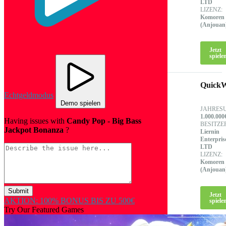
LTD
LIZENZ:
Komoren
(Anjouan
Jetzt
spiele
Quick
Echtgeldmodus
Demo spielen
JAHRES
1.000.000
Having issues with
Candy Pop - Big Bass
BESITZE
Jackpot Bonanza
?
Liernin
Enterpris
LTD
LIZENZ:
Komoren
(Anjouan
Submit
Jetzt
AKTION: 100% BONUS BIS ZU 500€
spiele
Try Our Featured Games