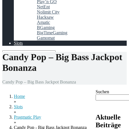
Play’n GO
NetEnt
Nolimit City
Hacksaw
Amatic
BGaming
BigTimeGaming
Gamomat
Slots
Candy Pop – Big Bass Jackpot
Bonanza
Candy Pop – Big Bass Jackpot Bonanza
Suchen
Home
»
Slots
»
Aktuelle
Pragmatic Play
»
Beiträge
Candy Pop - Big Bass Jackpot Bonanza