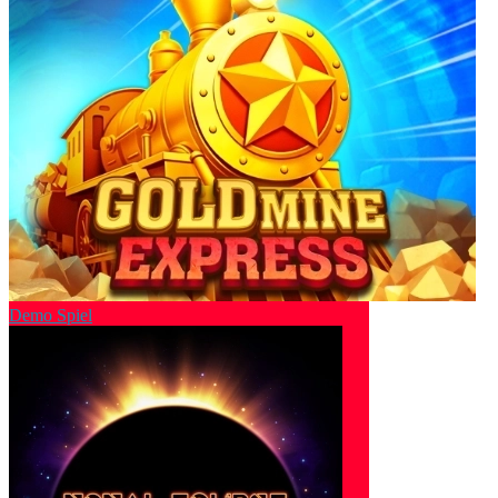
Demo Spiel