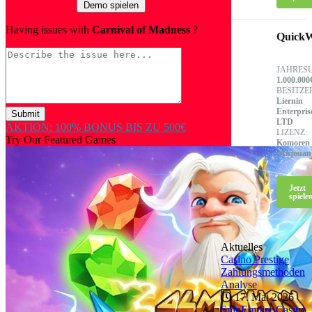
Demo spielen
Having issues with
Carnival of Madness
?
Quick
JAHRES
1.000.000
BESITZE
Liernin
Enterpris
Submit
LTD
AKTION: 100% BONUS BIS ZU 500€
LIZENZ:
Try Our Featured Games
Komoren
(Anjouan
Jetzt
spiele
Aktuelles
Casino Prestige
Zahlungsmethoden
Analyse
17. Mai 2026
SpinEmpire Casino