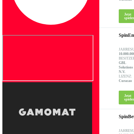
Jetzt
spiele
SpinEm
JAHRES
10.000.00
BESITZE
GBL
Solutions
N.V.
LIZENZ:
Curacao
Jetzt
spiele
SpinBe
JAHRES