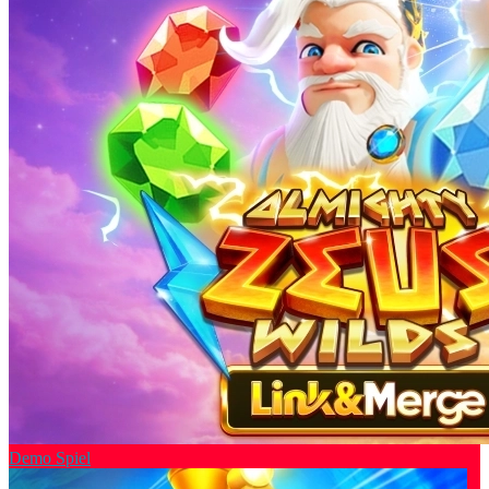
Demo Spiel