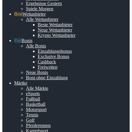
Ergebnisse Gestern
Spiele Morgen
Wettanbieter
Alle Wettanbieter
Beste Wettanbieter
Neue Wettanbieter
Krypto Wettanbieter
Bonis
Alle Bonis
Einzahlungsbonus
Exclusive Bonus
Cashback
Freiwetten
Neue Bonis
Boni ohne Einzahlung
Märtke
Alle Märkte
eSports
Fußball
Basketball
Motorsport
Tennis
Golf
Pferderennen
Kampfsport