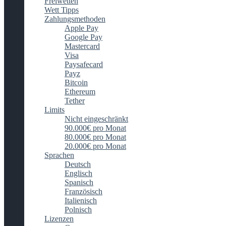
Freiwetten
Wett Tipps
Zahlungsmethoden
Apple Pay
Google Pay
Mastercard
Visa
Paysafecard
Payz
Bitcoin
Ethereum
Tether
Limits
Nicht eingeschränkt
90.000€ pro Monat
80.000€ pro Monat
20.000€ pro Monat
Sprachen
Deutsch
Englisch
Spanisch
Französisch
Italienisch
Polnisch
Lizenzen