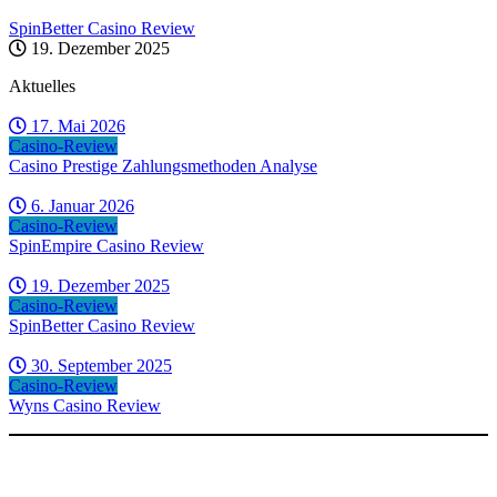
SpinBetter Casino Review
19. Dezember 2025
Aktuelles
17. Mai 2026
Casino-Review
Casino Prestige Zahlungsmethoden Analyse
6. Januar 2026
Casino-Review
SpinEmpire Casino Review
19. Dezember 2025
Casino-Review
SpinBetter Casino Review
30. September 2025
Casino-Review
Wyns Casino Review