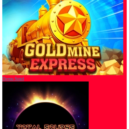
Demo Spiel