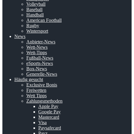
Volleyball
Baseball
Handball
American Football
Rugby
Wintersport
News
Anbieter-News
Wett-News
Wett-Tipps
Fußball-News
eSports-News
Box-News
Generelle-News
Häufig gesucht
Exclusive Bonis
Freiwetten
Wett Tipps
Zahlungsmethoden
Apple Pay
Google Pay
Mastercard
Visa
Paysafecard
Payz