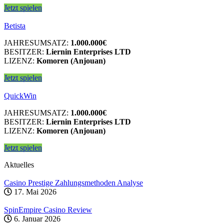
Jetzt spielen
Betista
JAHRESUMSATZ:
1.000.000€
BESITZER:
Liernin Enterprises LTD
LIZENZ:
Komoren (Anjouan)
Jetzt spielen
QuickWin
JAHRESUMSATZ:
1.000.000€
BESITZER:
Liernin Enterprises LTD
LIZENZ:
Komoren (Anjouan)
Jetzt spielen
Aktuelles
Casino Prestige Zahlungsmethoden Analyse
17. Mai 2026
SpinEmpire Casino Review
6. Januar 2026