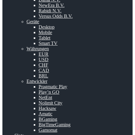
NewEra B.V.
Rabidi N.V.
Versus Odds B.V.
Geräte
Desktop
Mobile
Tablet
Smart TV
Währungen
EUR
USD
CHF
CAD
BRL
Entwickler
Pragmatic Play
Play’n GO
NetEnt
Nolimit City
Hacksaw
Amatic
BGaming
BigTimeGaming
Gamomat