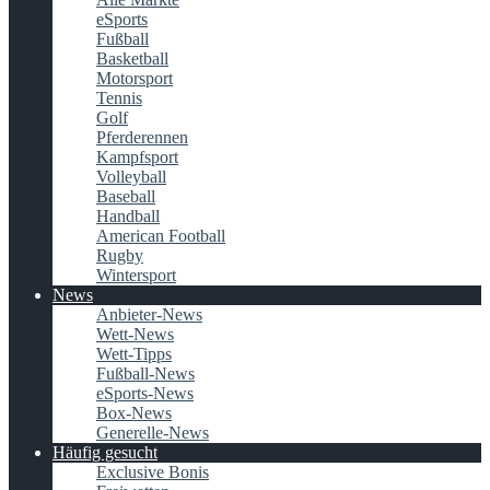
eSports
Fußball
Basketball
Motorsport
Tennis
Golf
Pferderennen
Kampfsport
Volleyball
Baseball
Handball
American Football
Rugby
Wintersport
News
Anbieter-News
Wett-News
Wett-Tipps
Fußball-News
eSports-News
Box-News
Generelle-News
Häufig gesucht
Exclusive Bonis