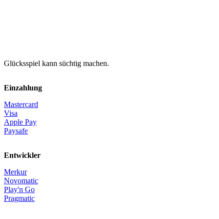
Glücksspiel kann süchtig machen.
Einzahlung
Mastercard
Visa
Apple Pay
Paysafe
Entwickler
Merkur
Novomatic
Play'n Go
Pragmatic