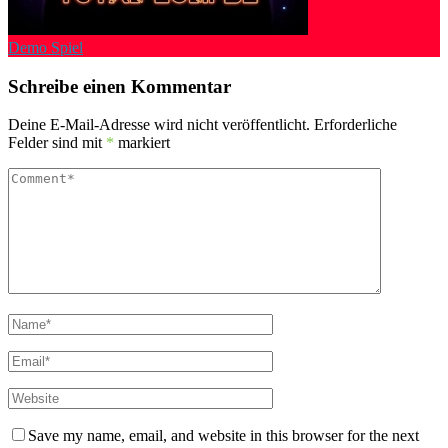
Demo Spiel
Schreibe einen Kommentar
Deine E-Mail-Adresse wird nicht veröffentlicht.
Erforderliche
Felder sind mit
*
markiert
Save my name, email, and website in this browser for the next