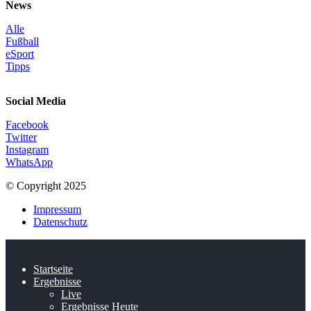
News
Alle
Fußball
eSport
Tipps
Social Media
Facebook
Twitter
Instagram
WhatsApp
© Copyright 2025
Impressum
Datenschutz
Startseite
Ergebnisse
Live
Ergebnisse Heute