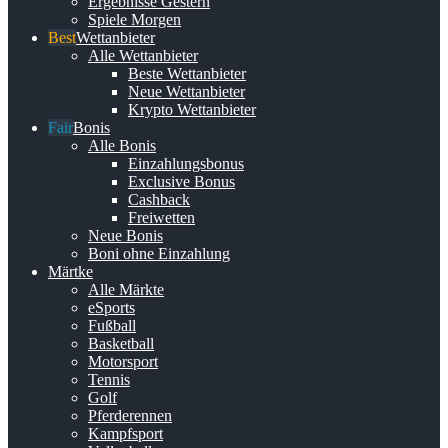
Ergebnisse Gestern
Spiele Morgen
Wettanbieter
Alle Wettanbieter
Beste Wettanbieter
Neue Wettanbieter
Krypto Wettanbieter
Bonis
Alle Bonis
Einzahlungsbonus
Exclusive Bonus
Cashback
Freiwetten
Neue Bonis
Boni ohne Einzahlung
Märtke
Alle Märkte
eSports
Fußball
Basketball
Motorsport
Tennis
Golf
Pferderennen
Kampfsport