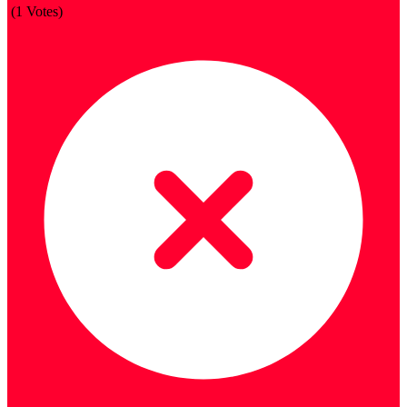
(
1
Votes)