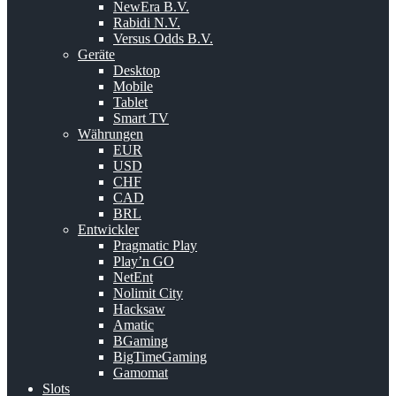
NewEra B.V.
Rabidi N.V.
Versus Odds B.V.
Geräte
Desktop
Mobile
Tablet
Smart TV
Währungen
EUR
USD
CHF
CAD
BRL
Entwickler
Pragmatic Play
Play’n GO
NetEnt
Nolimit City
Hacksaw
Amatic
BGaming
BigTimeGaming
Gamomat
Slots