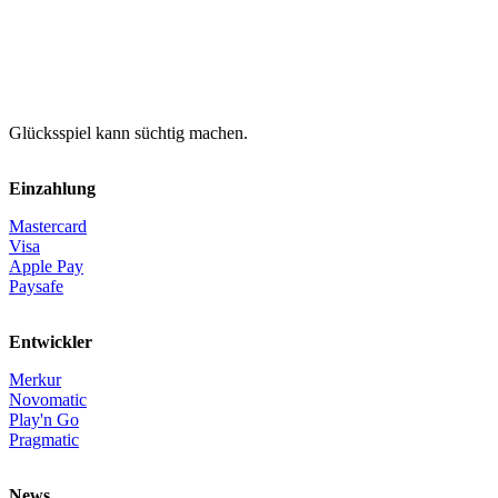
Glücksspiel kann süchtig machen.
Einzahlung
Mastercard
Visa
Apple Pay
Paysafe
Entwickler
Merkur
Novomatic
Play'n Go
Pragmatic
News