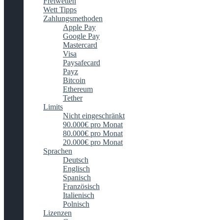
Freiwetten
Wett Tipps
Zahlungsmethoden
Apple Pay
Google Pay
Mastercard
Visa
Paysafecard
Payz
Bitcoin
Ethereum
Tether
Limits
Nicht eingeschränkt
90.000€ pro Monat
80.000€ pro Monat
20.000€ pro Monat
Sprachen
Deutsch
Englisch
Spanisch
Französisch
Italienisch
Polnisch
Lizenzen