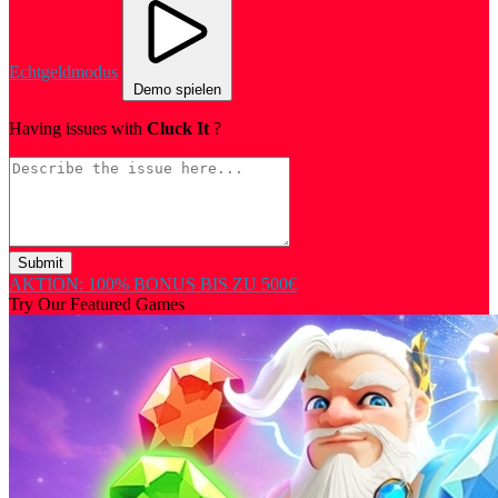
Echtgeldmodus
Demo spielen
Having issues with
Cluck It
?
Submit
AKTION: 100% BONUS BIS ZU 500€
Try Our Featured Games