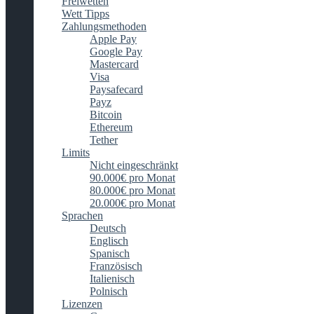
Freiwetten
Wett Tipps
Zahlungsmethoden
Apple Pay
Google Pay
Mastercard
Visa
Paysafecard
Payz
Bitcoin
Ethereum
Tether
Limits
Nicht eingeschränkt
90.000€ pro Monat
80.000€ pro Monat
20.000€ pro Monat
Sprachen
Deutsch
Englisch
Spanisch
Französisch
Italienisch
Polnisch
Lizenzen