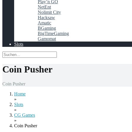
Play’n GO
NetEnt
Nolimit City
Hacksaw
Amatic
BGaming
BigTimeGaming
Gamomat
Slots
Coin Pusher
Coin Pusher
Home
»
Slots
»
CG Games
»
Coin Pusher