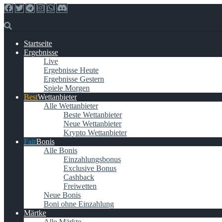
Startseite
Ergebnisse
Live
Ergebnisse Heute
Ergebnisse Gestern
Spiele Morgen
Wettanbieter
Alle Wettanbieter
Beste Wettanbieter
Neue Wettanbieter
Krypto Wettanbieter
Bonis
Alle Bonis
Einzahlungsbonus
Exclusive Bonus
Cashback
Freiwetten
Neue Bonis
Boni ohne Einzahlung
Märtke
Alle Märkte