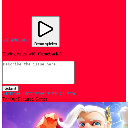
Echtgeldmodus
Demo spielen
Having issues with
Comeback
?
Submit
AKTION: 100% BONUS BIS ZU 500€
Try Our Featured Games