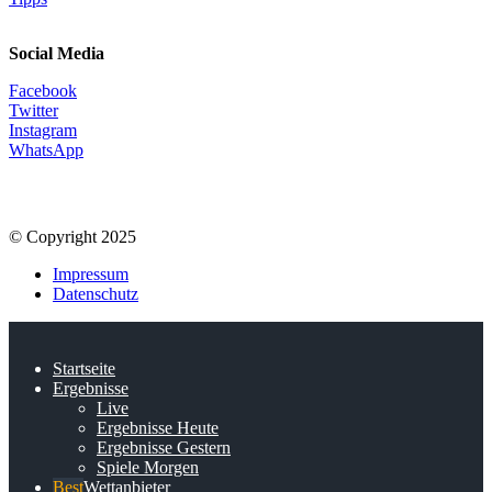
Social Media
Facebook
Twitter
Instagram
WhatsApp
© Copyright 2025
Impressum
Datenschutz
Startseite
Ergebnisse
Live
Ergebnisse Heute
Ergebnisse Gestern
Spiele Morgen
Wettanbieter