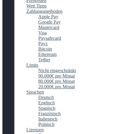
Freiwetten
Wett Tipps
Zahlungsmethoden
Apple Pay
Google Pay
Mastercard
Visa
Paysafecard
Payz
Bitcoin
Ethereum
Tether
Limits
Nicht eingeschränkt
90.000€ pro Monat
80.000€ pro Monat
20.000€ pro Monat
Sprachen
Deutsch
Englisch
Spanisch
Französisch
Italienisch
Polnisch
Lizenzen