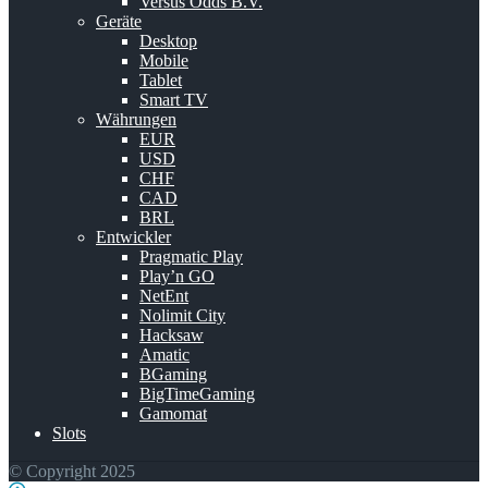
Versus Odds B.V.
Geräte
Desktop
Mobile
Tablet
Smart TV
Währungen
EUR
USD
CHF
CAD
BRL
Entwickler
Pragmatic Play
Play’n GO
NetEnt
Nolimit City
Hacksaw
Amatic
BGaming
BigTimeGaming
Gamomat
Slots
© Copyright 2025