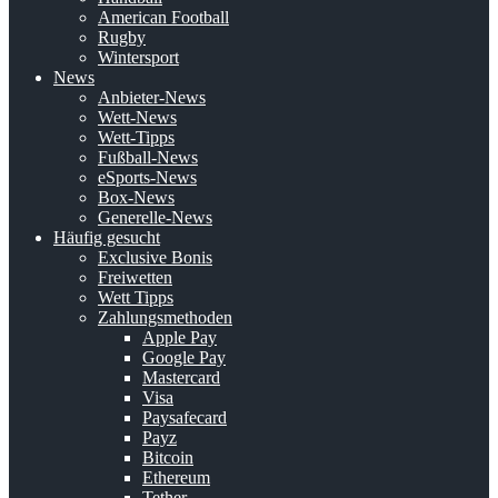
American Football
Rugby
Wintersport
News
Anbieter-News
Wett-News
Wett-Tipps
Fußball-News
eSports-News
Box-News
Generelle-News
Häufig gesucht
Exclusive Bonis
Freiwetten
Wett Tipps
Zahlungsmethoden
Apple Pay
Google Pay
Mastercard
Visa
Paysafecard
Payz
Bitcoin
Ethereum
Tether