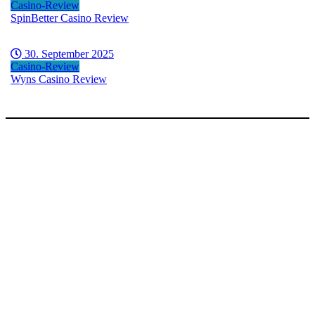
Casino-Review
SpinBetter Casino Review
30. September 2025
Casino-Review
Wyns Casino Review