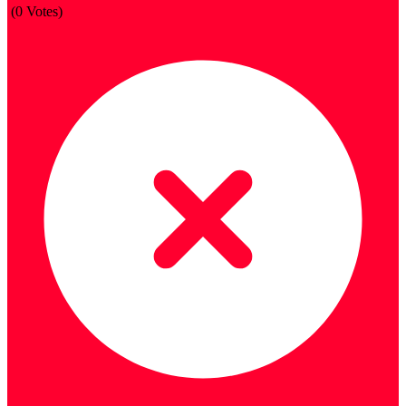
(
0
Votes)