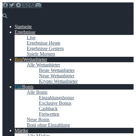
Startseite
Ergebnisse
Live
Ergebnisse Heute
Ergebnisse Gestern
Spiele Morgen
Wettanbieter
Alle Wettanbieter
Beste Wettanbieter
Neue Wettanbieter
Krypto Wettanbieter
Bonis
Alle Bonis
Einzahlungsbonus
Exclusive Bonus
Cashback
Freiwetten
Neue Bonis
Boni ohne Einzahlung
Märtke
Alle Märkte