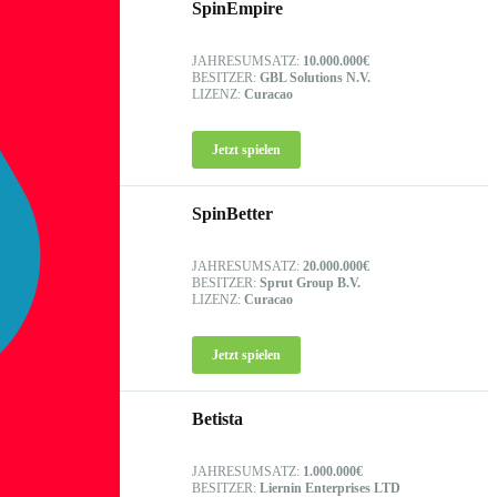
SpinEmpire
JAHRESUMSATZ:
10.000.000€
BESITZER:
GBL Solutions N.V.
LIZENZ:
Curacao
Jetzt spielen
SpinBetter
JAHRESUMSATZ:
20.000.000€
BESITZER:
Sprut Group B.V.
LIZENZ:
Curacao
Jetzt spielen
Betista
JAHRESUMSATZ:
1.000.000€
BESITZER:
Liernin Enterprises LTD