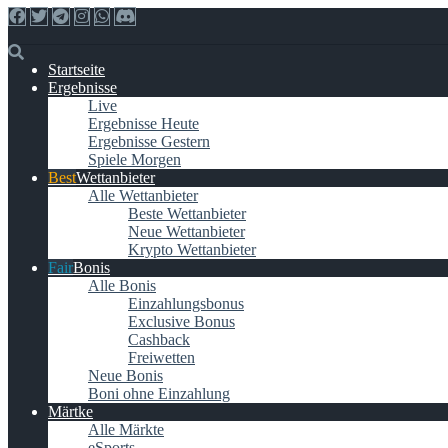
Startseite
Ergebnisse
Live
Ergebnisse Heute
Ergebnisse Gestern
Spiele Morgen
Wettanbieter
Alle Wettanbieter
Beste Wettanbieter
Neue Wettanbieter
Krypto Wettanbieter
Bonis
Alle Bonis
Einzahlungsbonus
Exclusive Bonus
Cashback
Freiwetten
Neue Bonis
Boni ohne Einzahlung
Märtke
Alle Märkte
eSports