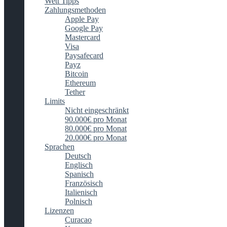
Wett Tipps
Zahlungsmethoden
Apple Pay
Google Pay
Mastercard
Visa
Paysafecard
Payz
Bitcoin
Ethereum
Tether
Limits
Nicht eingeschränkt
90.000€ pro Monat
80.000€ pro Monat
20.000€ pro Monat
Sprachen
Deutsch
Englisch
Spanisch
Französisch
Italienisch
Polnisch
Lizenzen
Curacao