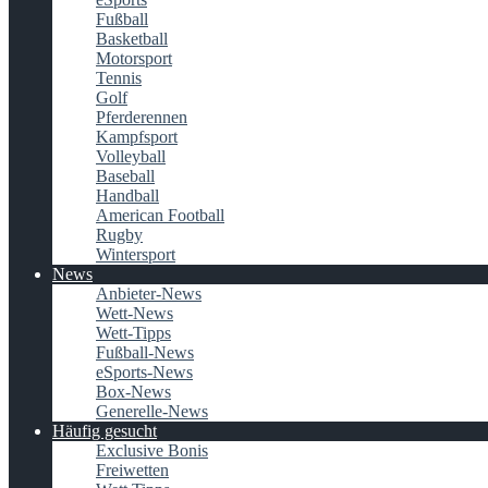
Fußball
Basketball
Motorsport
Tennis
Golf
Pferderennen
Kampfsport
Volleyball
Baseball
Handball
American Football
Rugby
Wintersport
News
Anbieter-News
Wett-News
Wett-Tipps
Fußball-News
eSports-News
Box-News
Generelle-News
Häufig gesucht
Exclusive Bonis
Freiwetten